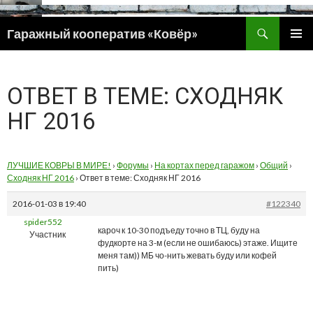
Поиск
Гаражный кооператив «Ковёр»
ПЕРЕЙТИ
ОСНОВ
К
МЕНЮ
СОДЕРЖИМОМУ
ОТВЕТ В ТЕМЕ: СХОДНЯК
НГ 2016
ЛУЧШИЕ КОВРЫ В МИРЕ!
›
Форумы
›
На кортах перед гаражом
›
Общий
›
Сходняк НГ 2016
›
Ответ в теме: Сходняк НГ 2016
2016-01-03 в 19:40
#122340
spider552
кароч к 10-30 подъеду точно в ТЦ, буду на
Участник
фудкорте на 3-м (если не ошибаюсь) этаже. Ищите
меня там)) МБ чо-нить жевать буду или кофей
пить)