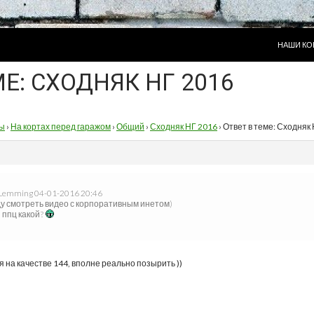
ПЕРЕЙТИ
НАШИ КО
МЕ: СХОДНЯК НГ 2016
ы
›
На кортах перед гаражом
›
Общий
›
Сходняк НГ 2016
›
Ответ в теме: Сходняк
Lemming 04-01-2016 20:46
уду смотреть видео с корпоративным инетом)
 ппц какой?
 на качестве 144, вполне реально позырить ))