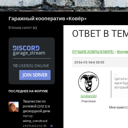
Поиск
Гаражный кооператив «Ковёр»
В бошку сапог!
(c)
ОТВЕТ В ТЕ
ЛУЧШИЕ КОВРЫ В МИРЕ!
›
Форум
garage_stream
2016-01-06 в 18:03
10
USER(S) ONLINE
JOIN SERVER
Цитата 
как я б
который
ПОСЛЕДНЕЕ НА ФОРУМЕ
GridonGN
Творчество по
Участник
ролевой (2021) и
Мне кажется
дискордной дичи
Автор:
wimp_construct
24-09-2022 02:45