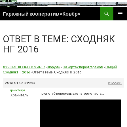
Поиск
Гаражный кооператив «Ковёр»
ПЕРЕЙТИ
ОСНОВ
К
МЕНЮ
СОДЕРЖИМОМУ
ОТВЕТ В ТЕМЕ: СХОДНЯК
НГ 2016
ЛУЧШИЕ КОВРЫ В МИРЕ!
›
Форумы
›
На кортах перед гаражом
›
Общий
›
Сходняк НГ 2016
›
Ответ в теме: Сходняк НГ 2016
2016-01-06 в 19:53
#122351
qiwichupa
пока ютуб пережевывает вторую часть…
Хранитель