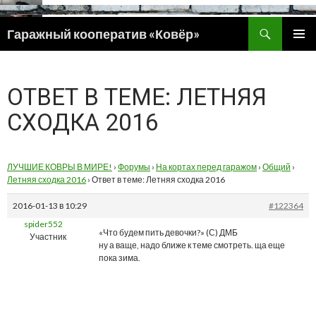
Поиск
Гаражный кооператив «Ковёр»
ПЕРЕЙТИ
ОСНОВ
К
МЕНЮ
СОДЕРЖИМОМУ
ОТВЕТ В ТЕМЕ: ЛЕТНЯЯ
СХОДКА 2016
ЛУЧШИЕ КОВРЫ В МИРЕ!
›
Форумы
›
На кортах перед гаражом
›
Общий
›
Летняя сходка 2016
›
Ответ в теме: Летняя сходка 2016
2016-01-13 в 10:29
#122364
spider552
«Что будем пить девочки?» (С) ДМБ
Участник
ну а ваще, надо ближе к теме смотреть. ща еще
пока зима.