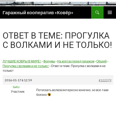
Поиск
Гаражный кооператив «Ковёр»
ПЕРЕЙТИ
ОСНОВ
К
МЕНЮ
СОДЕРЖИМОМУ
ОТВЕТ В ТЕМЕ: ПРОГУЛКА
С ВОЛКАМИ И НЕ ТОЛЬКО!
ЛУЧШИЕ КОВРЫ В МИРЕ!
›
Форумы
›
На кортах перед гаражом
›
Общий
›
Прогулка с волками и не только!
›
Ответ в теме: Прогулка с волками и не
только!
2016-01-17 в 12:59
#122379
Saito
Потискать волков интересно конечно, но все-таки
Участник
боязно