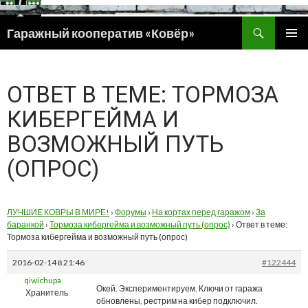
Поиск
Гаражный кооператив «Ковёр»
ПЕРЕЙТИ
ОСНОВ
К
МЕНЮ
СОДЕРЖИМОМУ
ОТВЕТ В ТЕМЕ: ТОРМОЗА
КИБЕРГЕЙМА И
ВОЗМОЖНЫЙ ПУТЬ
(ОПРОС)
ЛУЧШИЕ КОВРЫ В МИРЕ!
›
Форумы
›
На кортах перед гаражом
›
За
баранкой
›
Тормоза кибергейма и возможный путь (опрос)
›
Ответ в теме:
Тормоза кибергейма и возможный путь (опрос)
2016-02-14 в 21:46
#122444
qiwichupa
Окей. Экспериментируем. Ключи от гаража
Хранитель
обновлены, рестрим на кибер подключил.