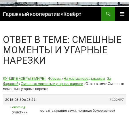
Поиск
Гаражный кооператив «Ковёр»
ПЕРЕЙТИ
ОСНОВ
К
МЕНЮ
СОДЕРЖИМОМУ
ОТВЕТ В ТЕМЕ: СМЕШНЫЕ
МОМЕНТЫ И УГАРНЫЕ
НАРЕЗКИ
ЛУЧШИЕ КОВРЫ В МИРЕ!
›
Форумы
›
На кортах перед гаражом
›
За
баранкой
›
Смешные моменты и угарные нарезки
›
Ответ в теме: Смешные
моменты и угарные нарезки
2016-03-30 в 23:51
#122497
Lemming
есть отставание звука, но вроде более менее)
Участник