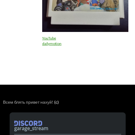
YouTube
dailymotion
Всем блять привет нахуй!
(c)
garage_stream