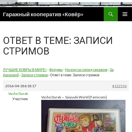
Поиск
Гаражный кооператив «Ковёр»
ПЕРЕЙТИ
ОСНОВ
К
МЕНЮ
СОДЕРЖИМОМУ
ОТВЕТ В ТЕМЕ: ЗАПИСИ
СТРИМОВ
ЛУЧШИЕ КОВРЫ В МИРЕ!
›
Форумы
›
На кортах перед гаражом
›
За
баранкой
›
Записи стримов
›
Ответ в теме: Записи стримов
2016-04-18 в 18:17
#122536
Vashe Durak
Vashe Durak — Saiyuuki World [Famicom]
Участник