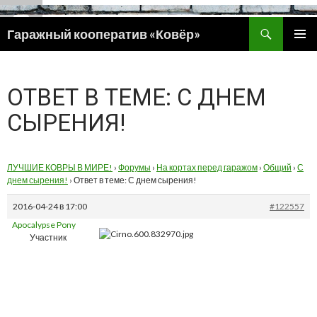
Поиск
Гаражный кооператив «Ковёр»
ПЕРЕЙТИ
ОСНОВ
К
МЕНЮ
СОДЕРЖИМОМУ
ОТВЕТ В ТЕМЕ: С ДНЕМ
СЫРЕНИЯ!
ЛУЧШИЕ КОВРЫ В МИРЕ!
›
Форумы
›
На кортах перед гаражом
›
Общий
›
С
днем сырения!
›
Ответ в теме: С днем сырения!
2016-04-24 в 17:00
#122557
Apocalypse Pony
Участник