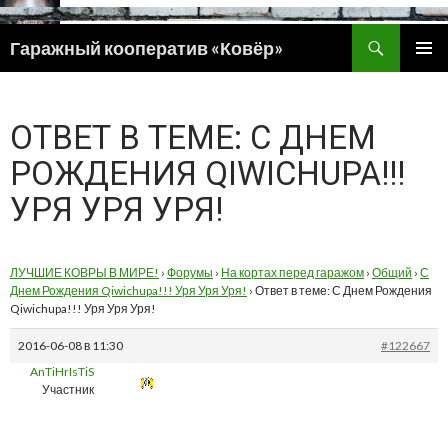
Поиск
Гаражный кооператив «Ковёр»
ПЕРЕЙТИ
ОСНОВ
К
МЕНЮ
СОДЕРЖИМОМУ
ОТВЕТ В ТЕМЕ: С ДНЕМ
РОЖДЕНИЯ QIWICHUPA!!!
УРЯ УРЯ УРЯ!
ЛУЧШИЕ КОВРЫ В МИРЕ!
›
Форумы
›
На кортах перед гаражом
›
Общий
›
С
Днем Рождения Qiwichupa!!! Уря Уря Уря!
›
Ответ в теме: С Днем Рождения
Qiwichupa!!! Уря Уря Уря!
2016-06-08 в 11:30
#122667
AnTiHrIsTiS
Участник