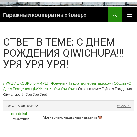
Поиск
Гаражный кооператив «Ковёр»
ПЕРЕЙТИ
ОСНОВ
К
МЕНЮ
СОДЕРЖИМОМУ
ОТВЕТ В ТЕМЕ: С ДНЕМ
РОЖДЕНИЯ QIWICHUPA!!!
УРЯ УРЯ УРЯ!
ЛУЧШИЕ КОВРЫ В МИРЕ!
›
Форумы
›
На кортах перед гаражом
›
Общий
›
С
Днем Рождения Qiwichupa!!! Уря Уря Уря!
›
Ответ в теме: С Днем Рождения
Qiwichupa!!! Уря Уря Уря!
2016-06-08 в 23:09
#122670
Mordekai
Могу только чашку чая накатить
Участник