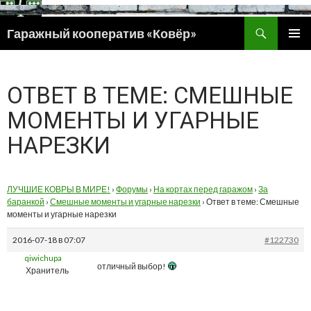
Поиск
Гаражный кооператив «Ковёр»
ПЕРЕЙТИ
ОСНОВ
К
МЕНЮ
СОДЕРЖИМОМУ
ОТВЕТ В ТЕМЕ: СМЕШНЫЕ
МОМЕНТЫ И УГАРНЫЕ
НАРЕЗКИ
ЛУЧШИЕ КОВРЫ В МИРЕ!
›
Форумы
›
На кортах перед гаражом
›
За
баранкой
›
Смешные моменты и угарные нарезки
›
Ответ в теме: Смешные
моменты и угарные нарезки
2016-07-18 в 07:07
#122730
qiwichupa
отличный выбор!
Хранитель