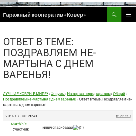
Поиск
Гаражный кооператив «Ковёр»
ПЕРЕЙТИ
ОСНОВ
К
МЕНЮ
СОДЕРЖИМОМУ
ОТВЕТ В ТЕМЕ:
ПОЗДРАВЛЯЕМ НЕ-
МАРТЫНА С ДНЕМ
ВАРЕНЬЯ!
ЛУЧШИЕ КОВРЫ В МИРЕ!
›
Форумы
›
На кортах перед гаражом
›
Общий
›
Поздравляем не-мартына с днем варенья!
›
Ответ в теме: Поздравляем не-
мартына с днем варенья!
2016-07-30 в 20:41
#122750
Martbinie
кивич спасибаааа
)))
Участник