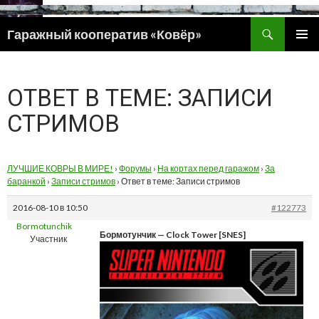
Поиск
Гаражный кооператив «Ковёр»
ПЕРЕЙТИ
ОСНОВ
К
МЕНЮ
СОДЕРЖИМОМУ
ОТВЕТ В ТЕМЕ: ЗАПИСИ
СТРИМОВ
ЛУЧШИЕ КОВРЫ В МИРЕ!
›
Форумы
›
На кортах перед гаражом
›
За
баранкой
›
Записи стримов
›
Ответ в теме: Записи стримов
2016-08-10 в 10:50
#122773
Bormotunchik
Бормотунчик — Clock Tower [SNES]
Участник