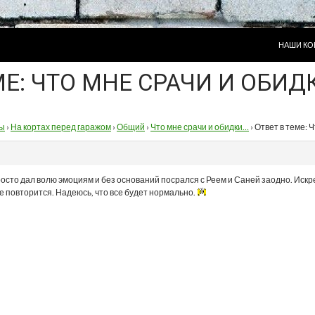
ПЕРЕЙТИ
НАШИ КО
МЕ: ЧТО МНЕ СРАЧИ И ОБИД
ы
›
На кортах перед гаражом
›
Общий
›
Что мне срачи и обидки…
›
Ответ в теме: 
росто дал волю эмоциям и без оснований посрался с Реем и Саней заодно. Искр
е повторится. Надеюсь, что все будет нормально.