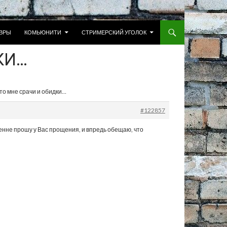
 К СОДЕРЖИМОМУ
ВРЫ
КОМЬЮНИТИ
СТРИМЕРСКИЙ УГОЛОК
КИ…
Что мне срачи и обидки…
#122857
енне прошу у Вас прощения, и впредь обещаю, что