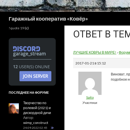
Поиск
Гаражный кооператив «Ковёр»
!quote 19
(c)
ОТВЕТ В ТЕ
ЛУЧШИЕ КОВРЫ В МИРЕ!
›
Форум
garage_stream
2017-01-21 в 15:12
12
USER(S) ONLINE
Виноват, п
JOIN SERVER
подобное н
ПОСЛЕДНЕЕ НА ФОРУМЕ
Saito
Творчество по
Участник
ролевой (2021) и
дискордной дичи
Автор:
wimp_construct
24-09-2022 02:45