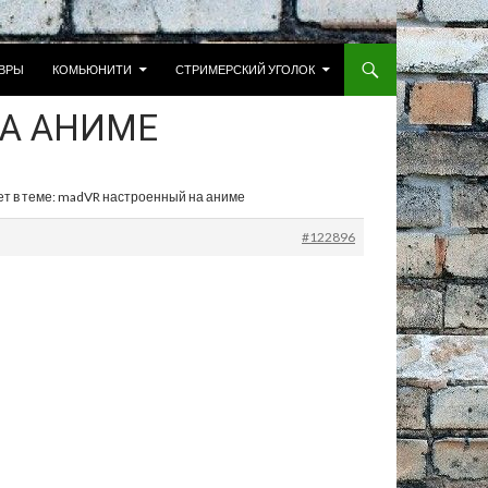
 К СОДЕРЖИМОМУ
ВРЫ
КОМЬЮНИТИ
СТРИМЕРСКИЙ УГОЛОК
НА АНИМЕ
ет в теме: madVR настроенный на аниме
#122896