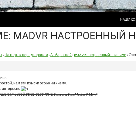
ПЕРЕЙТИ
НАШИ КО
ЕМЕ: MADVR НАСТРОЕННЫЙ 
ы
›
На кортах перед гаражом
›
За баранкой
›
madVR настроенный на аниме
›
Отв
тише.
остой, нам эти изыски особо ни к чему.
ь интересно
асывать свой BENQ GL2540H и Samsung SyncMaster 941MP