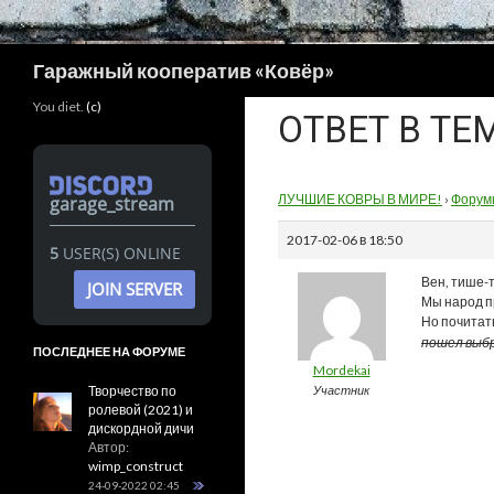
Поиск
Гаражный кооператив «Ковёр»
You diet.
(c)
ОТВЕТ В Т
ЛУЧШИЕ КОВРЫ В МИРЕ!
›
Форум
garage_stream
2017-02-06 в 18:50
5
USER(S) ONLINE
Вен, тише-
JOIN SERVER
Мы народ пр
Но почитат
пошел выбр
ПОСЛЕДНЕЕ НА ФОРУМЕ
Mordekai
Творчество по
Участник
ролевой (2021) и
дискордной дичи
Автор:
wimp_construct
24-09-2022 02:45