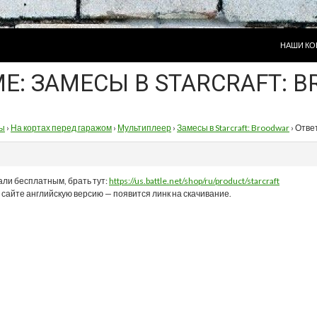
ПЕРЕЙТИ
НАШИ КО
МЕ: ЗАМЕСЫ В STARCRAFT: 
ы
›
На кортах перед гаражом
›
Мультиплеер
›
Замесы в Starcraft: Broodwar
›
Ответ
али бесплатным, брать тут:
https://us.battle.net/shop/ru/product/starcraft
 сайте английскую версию — появится линк на скачивание.