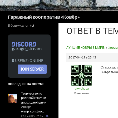
Поиск
Гаражный кооператив «Ковёр»
В бошку сапог!
(c)
ОТВЕТ В ТЕ
ЛУЧШИЕ КОВРЫ В МИРЕ!
›
Форум
garage_stream
2017-04-19 в 23:43
8
USER(S) ONLINE
Старк сдел
JOIN SERVER
Выбрать на
ПОСЛЕДНЕЕ НА ФОРУМЕ
qiwichupa
Творчество по
Хранитель
ролевой (2021) и
дискордной дичи
Автор:
wimp_construct
24-09-2022 02:45