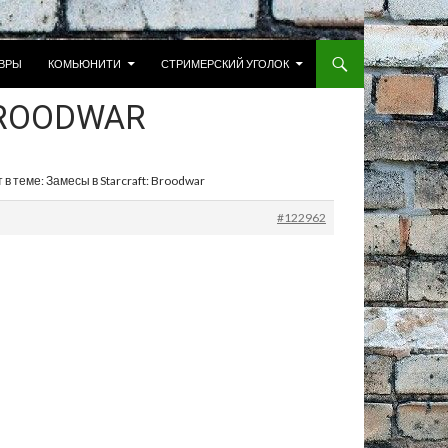
 К СОДЕРЖИМОМУ
ВРЫ
КОМЬЮНИТИ
СТРИМЕРСКИЙ УГОЛОК
BROODWAR
 в теме: Замесы в Starcraft: Broodwar
#122962