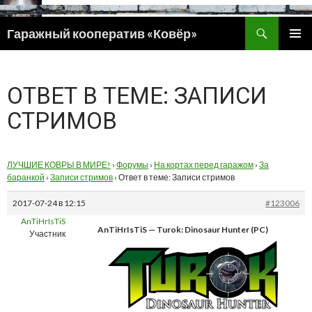
Поиск
Гаражный кооператив «Ковёр»
ПЕРЕЙТИ
ОСНОВ
К
МЕНЮ
СОДЕРЖИМОМУ
ОТВЕТ В ТЕМЕ: ЗАПИСИ
СТРИМОВ
ЛУЧШИЕ КОВРЫ В МИРЕ!
›
Форумы
›
На кортах перед гаражом
›
За
баранкой
›
Записи стримов
›
Ответ в теме: Записи стримов
2017-07-24 в 12:15
#123006
AnTiHrIsTiS
AnTiHrIsTiS — Turok: Dinosaur Hunter (PC)
Участник