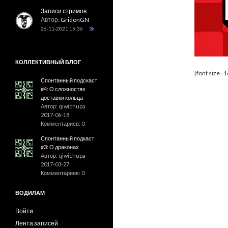
Записи стримов
Автор:
GridonGN
26-11-2021 15:36
КОЛЛЕКТИВНЫЙ БЛОГ
[font size=1
Спонтанный подскаст
#4: О сложностях
доставки кольца
Автор: qiwichupa
2017-06-18
Комментариев: 0
Спонтанный подкаст
#3: О драконах
Автор: qiwichupa
2017-03-27
Комментариев: 0
ВОДИЛАМ
Войти
Лента записей