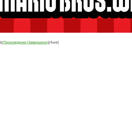
6]
Прохождение (Завершено)
[/font]