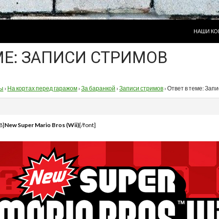
ПЕРЕЙТИ
НАШИ КО
МЕ: ЗАПИСИ СТРИМОВ
ы
›
На кортах перед гаражом
›
За баранкой
›
Записи стримов
›
Ответ в теме: Зап
8]
New Super Mario Bros (Wii)
[/font]