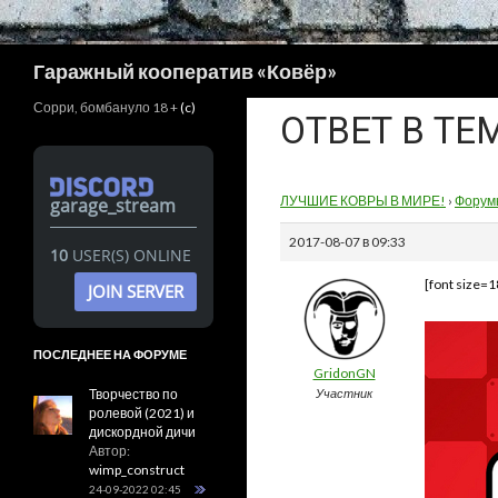
Поиск
Гаражный кооператив «Ковёр»
Сорри, бомбануло 18 +
(c)
ОТВЕТ В ТЕ
ЛУЧШИЕ КОВРЫ В МИРЕ!
›
Форум
garage_stream
2017-08-07 в 09:33
10
USER(S) ONLINE
[font size=1
JOIN SERVER
ПОСЛЕДНЕЕ НА ФОРУМЕ
GridonGN
Творчество по
Участник
ролевой (2021) и
дискордной дичи
Автор:
wimp_construct
24-09-2022 02:45