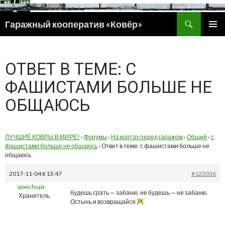
Поиск
Гаражный кооператив «Ковёр»
ПЕРЕЙТИ
ОСНОВ
К
МЕНЮ
СОДЕРЖИМОМУ
ОТВЕТ В ТЕМЕ: С
ФАШИСТАМИ БОЛЬШЕ НЕ
ОБЩАЮСЬ
ЛУЧШИЕ КОВРЫ В МИРЕ!
›
Форумы
›
На кортах перед гаражом
›
Общий
›
с
фашистами больше не общаюсь
›
Ответ в теме: с фашистами больше не
общаюсь
2017-11-04 в 13:47
#123036
qiwichupa
будешь срать — забаню, не будешь — не забаню.
Хранитель
Остынь и возвращайся