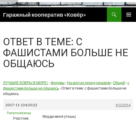
Поиск
Гаражный кооператив «Ковёр»
ПЕРЕЙТИ
ОСНОВ
К
МЕНЮ
СОДЕРЖИМОМУ
ОТВЕТ В ТЕМЕ: С
ФАШИСТАМИ БОЛЬШЕ НЕ
ОБЩАЮСЬ
ЛУЧШИЕ КОВРЫ В МИРЕ!
›
Форумы
›
На кортах перед гаражом
›
Общий
›
с
фашистами больше не общаюсь
›
Ответ в теме: с фашистами больше не
общаюсь
2017-11-13 в 20:22
#123054
Tonymontanaa
Морди меня утешь(
Участник