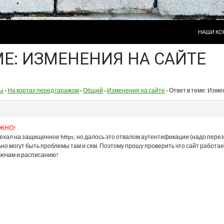
ПЕРЕЙТИ
НАШИ КО
МЕ: ИЗМЕНЕНИЯ НА САЙТЕ
ы
›
На кортах перед гаражом
›
Общий
›
Изменения на сайте
›
Ответ в теме: Изме
ЖНО!
ехал на защищенное https, но далось это отвалом аутентификации (надо переза
но могут быть проблемы там и сям. Поэтому прошу проверить что сайт работает
ключам и расписанию!