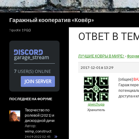
Поиск
Гаражный кооператив «Ковёр»
!quote 19
(c)
ОТВЕТ В ТЕ
ЛУЧШИЕ КОВРЫ В МИРЕ!
›
Форум
garage_stream
2017-12-01 в 13:29
7
USER(S) ONLINE
[общее]
ВА
JOIN SERVER
Гараж пере
потенциаль
доступа к 
ПОСЛЕДНЕЕ НА ФОРУМЕ
qiwichupa
Творчество по
Хранитель
ролевой (2021) и
дискордной дичи
Автор:
wimp_construct
24-09-2022 02:45