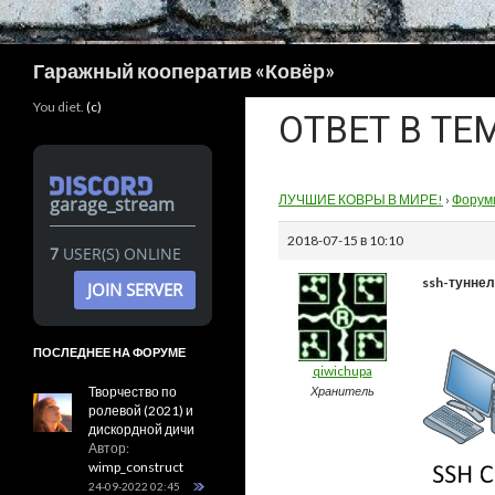
Поиск
Гаражный кооператив «Ковёр»
You diet.
(c)
ОТВЕТ В ТЕ
ЛУЧШИЕ КОВРЫ В МИРЕ!
›
Форум
garage_stream
2018-07-15 в 10:10
7
USER(S) ONLINE
ssh-туннел
JOIN SERVER
ПОСЛЕДНЕЕ НА ФОРУМЕ
qiwichupa
Творчество по
Хранитель
ролевой (2021) и
дискордной дичи
Автор:
wimp_construct
24-09-2022 02:45