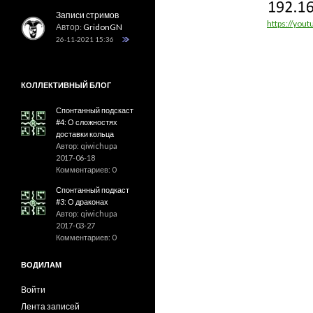
Записи стримов
https://you
Автор:
GridonGN
26-11-2021 15:36
КОЛЛЕКТИВНЫЙ БЛОГ
Спонтанный подскаст
#4: О сложностях
доставки кольца
Автор: qiwichupa
2017-06-18
Комментариев: 0
Спонтанный подкаст
#3: О драконах
Автор: qiwichupa
2017-03-27
Комментариев: 0
ВОДИЛАМ
Войти
Лента записей