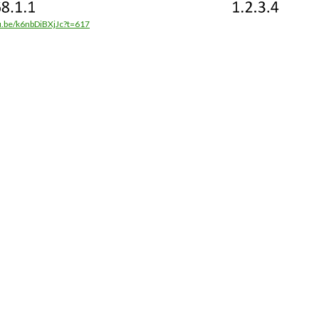
tu.be/k6nbDiBXjJc?t=617