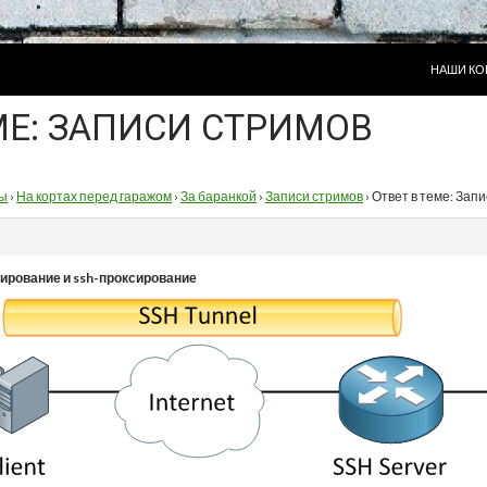
ПЕРЕЙТИ
НАШИ КО
МЕ: ЗАПИСИ СТРИМОВ
ы
›
На кортах перед гаражом
›
За баранкой
›
Записи стримов
›
Ответ в теме: Зап
ирование и ssh-проксирование