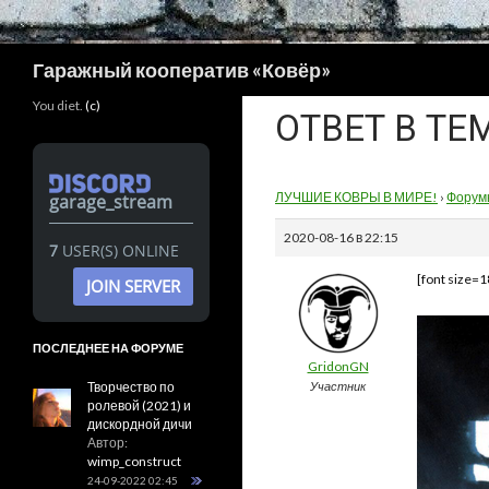
Поиск
Гаражный кооператив «Ковёр»
You diet.
(c)
ОТВЕТ В ТЕ
ЛУЧШИЕ КОВРЫ В МИРЕ!
›
Форум
garage_stream
2020-08-16 в 22:15
7
USER(S) ONLINE
[font size=1
JOIN SERVER
ПОСЛЕДНЕЕ НА ФОРУМЕ
GridonGN
Творчество по
Участник
ролевой (2021) и
дискордной дичи
Автор:
wimp_construct
24-09-2022 02:45