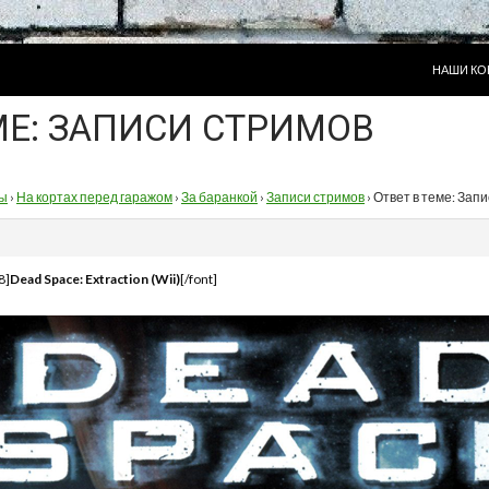
ПЕРЕЙТИ
НАШИ КО
МЕ: ЗАПИСИ СТРИМОВ
ы
›
На кортах перед гаражом
›
За баранкой
›
Записи стримов
›
Ответ в теме: Зап
8]
Dead Space: Extraction (Wii)
[/font]