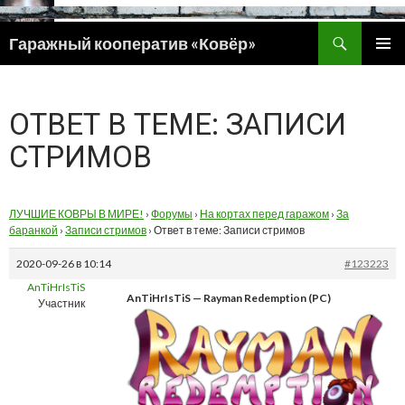
Поиск
Гаражный кооператив «Ковёр»
ПЕРЕЙТИ
ОСНОВ
К
МЕНЮ
СОДЕРЖИМОМУ
ОТВЕТ В ТЕМЕ: ЗАПИСИ
СТРИМОВ
ЛУЧШИЕ КОВРЫ В МИРЕ!
›
Форумы
›
На кортах перед гаражом
›
За
баранкой
›
Записи стримов
›
Ответ в теме: Записи стримов
2020-09-26 в 10:14
#123223
AnTiHrIsTiS
AnTiHrIsTiS — Rayman Redemption (PC)
Участник