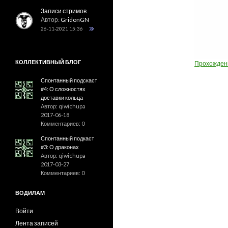
Записи стримов
Автор:
GridonGN
26-11-2021 15:36
КОЛЛЕКТИВНЫЙ БЛОГ
Прохождени
Спонтанный подскаст
#4: О сложностях
доставки кольца
Автор: qiwichupa
2017-06-18
Комментариев: 0
Спонтанный подкаст
#3: О драконах
Автор: qiwichupa
2017-03-27
Комментариев: 0
ВОДИЛАМ
Войти
Лента записей