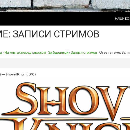
ПЕРЕЙТИ
НАШИ КО
МЕ: ЗАПИСИ СТРИМОВ
ы
›
На кортах перед гаражом
›
За баранкой
›
Записи стримов
›
Ответ в теме: Зап
 — Shovel Knight (PC)