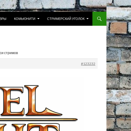
 К СОДЕРЖИМОМУ
ВРЫ
КОМЬЮНИТИ
СТРИМЕРСКИЙ УГОЛОК
иси стримов
#123232