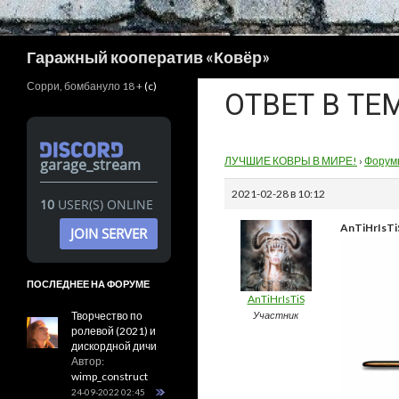
Поиск
Гаражный кооператив «Ковёр»
Сорри, бомбануло 18 +
(c)
ОТВЕТ В ТЕ
ЛУЧШИЕ КОВРЫ В МИРЕ!
›
Форум
garage_stream
2021-02-28 в 10:12
10
USER(S) ONLINE
AnTiHrIsTiS
JOIN SERVER
ПОСЛЕДНЕЕ НА ФОРУМЕ
AnTiHrIsTiS
Творчество по
Участник
ролевой (2021) и
дискордной дичи
Автор:
wimp_construct
24-09-2022 02:45