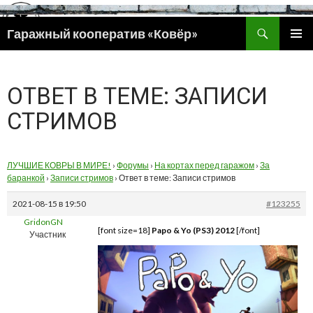
Поиск
Гаражный кооператив «Ковёр»
ПЕРЕЙТИ
ОСНОВ
К
МЕНЮ
СОДЕРЖИМОМУ
ОТВЕТ В ТЕМЕ: ЗАПИСИ
СТРИМОВ
ЛУЧШИЕ КОВРЫ В МИРЕ!
›
Форумы
›
На кортах перед гаражом
›
За
баранкой
›
Записи стримов
›
Ответ в теме: Записи стримов
2021-08-15 в 19:50
#123255
GridonGN
[font size=18]
Papo & Yo (PS3) 2012
[/font]
Участник