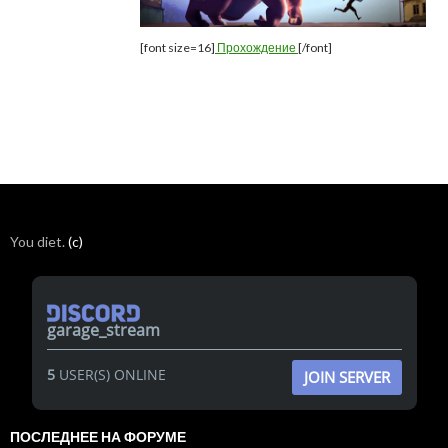
[font size=16]
Прохождение
[/font]
You diet.
(c)
garage_stream
5
USER(S) ONLINE
JOIN SERVER
ПОСЛЕДНЕЕ НА ФОРУМЕ