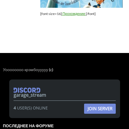
[font size=16]
Прохождение
[/font]
Уоооооооо крэмбоууууу
(c)
garage_stream
4
USER(S) ONLINE
JOIN SERVER
ПОСЛЕДНЕЕ НА ФОРУМЕ