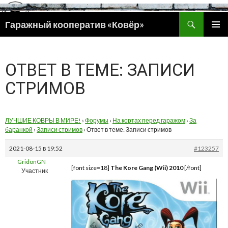
Поиск
Гаражный кооператив «Ковёр»
ПЕРЕЙТИ
ОСНОВ
К
МЕНЮ
СОДЕРЖИМОМУ
ОТВЕТ В ТЕМЕ: ЗАПИСИ
СТРИМОВ
ЛУЧШИЕ КОВРЫ В МИРЕ!
›
Форумы
›
На кортах перед гаражом
›
За
баранкой
›
Записи стримов
›
Ответ в теме: Записи стримов
2021-08-15 в 19:52
#123257
GridonGN
[font size=18]
The Kore Gang (Wii) 2010
[/font]
Участник