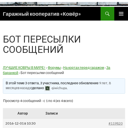
Поиск
Гаражный кооператив «Ковёр»
ПЕРЕЙТИ
ОСНОВ
К
МЕНЮ
СОДЕРЖИМОМУ
БОТ ПЕРЕСЫЛКИ
СООБЩЕНИЙ
ЛУЧШИЕ КОВРЫ В МИРЕ!
›
Форумы
›
На кортах перед гаражом
›
За
баранкой
›
Бот пересылки сообщений
В этой теме 3 ответа, 3 участника, последнее обновление
9 лет, 8
месяцев назад
сделано
qiwichupa
.
Просмотр 4 сообщений - с 1 по 4 (из 4 всего)
Автор
Записи
2016-12-01 в 10:30
#119820