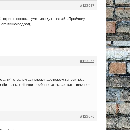
#123067
бо скрипт перестал уметь входить на сайт. Проблему
ого пинка под зад )
#123077
зайти), отвалом аватарок (надо переустановить), а
работает как обычно, особенно это касается стримеров
#123090
странице.