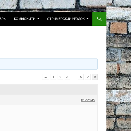
 К СОДЕРЖИМОМУ
ВРЫ
КОМЬЮНИТИ
СТРИМЕРСКИЙ УГОЛОК
←
1
2
3
…
6
7
8
#122949