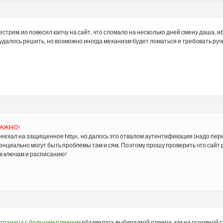
естрим.ио повесил капчу на сайт, что сломало на несколько дней смену даша, и
 удалось решить, но возможно иногда механизм будет ломаться и требовать ручн
АЖНО!
еехал на защищенное https, но далось это отвалом аутентификации (надо пере
енциально могут быть проблемы там и сям. Поэтому прошу проверить что сайт 
 к ключам и расписанию!
траница с большим плеером
обзавелась выбиралкой плеера, как на основной 