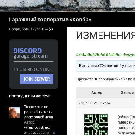
Поиск
Гаражный кооператив «Ковёр»
Сорри, бомбануло 18 +
(c)
ИЗМЕНЕНИЯ
ЛУЧШИЕ КОВРЫ В МИРЕ!
›
Форум
garage_stream
В этой теме 79 ответов, 1 участ
11
USER(S) ONLINE
JOIN SERVER
Просмотр 10 сообщений - с 71 по 80
Автор
Записи
ПОСЛЕДНЕЕ НА ФОРУМЕ
2017-03-21 в 16:34
Творчество по
ролевой (2021) и
[общее] з
дискордной дичи
Автор:
плеер ки
wimp_construct
плеер тви
24-09-2022 02:45
видеосал