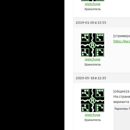
qiwichupa
Хранитель
2019-01-05 в 15:55
[стримера
https:/
qiwichupa
Хранитель
2020-05-18 в 12:35
[общее] в
На страни
варианта
qiwichupa
Хранитель