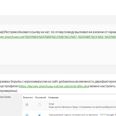
м] Рестрим обновил ссылку на чат, по этому поводу выложил ее в ключи от гар
/garage.qiwichupa.net/%D0%BA%D0%BB%D1%8E%D1%87-%D0%BE%D1%82-%D
 рамках борьбы с коронавирусом на сайт добавлена возможность двухфакторо
це профиля (
https://garage.qiwichupa.net/wp-admin/profile.php
) можно настроить 
 проверены)