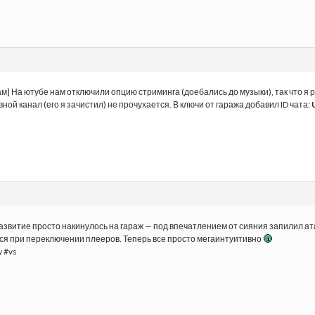
м] На ютубе нам отключили опцию стриминга (доебались до музыки), так что я 
вной канал (его я зачистил) не прочухается. В ключи от гаража добавил ID чата:
азвитие просто накинулось на гараж — под впечатлением от сияния запилил 
я при переключении плееров. Теперь все просто мегаинтуитивно
w #vs