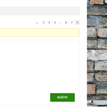
←
1
2
3
…
6
7
8
ВОЙТИ