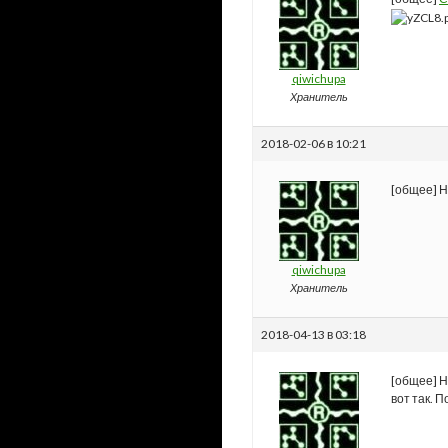
qiwichupa
Хранитель
2018-02-06 в 10:21
[общее] Н
qiwichupa
Хранитель
2018-04-13 в 03:18
[общее] Н
вот так. 