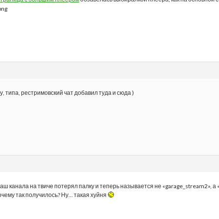
у, типа, рестримовский чат добавил туда и сюда )
аш канала на твиче потерял палку и теперь называется не «garage_stream2», а 
Почему так получилось? Ну… такая хуйня