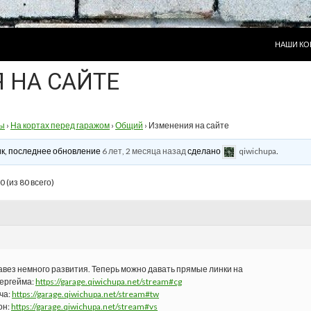
ПЕРЕЙТИ
НАШИ КО
 НА САЙТЕ
ы
›
На кортах перед гаражом
›
Общий
›
Изменения на сайте
ник, последнее обновление
6 лет, 2 месяца назад
сделано
qiwichupa
.
 (из 80 всего)
авез немного развития. Теперь можно давать прямые линки на
бергейма:
https://garage.qiwichupa.net/stream#cg
ча:
https://garage.qiwichupa.net/stream#tw
он:
https://garage.qiwichupa.net/stream#vs