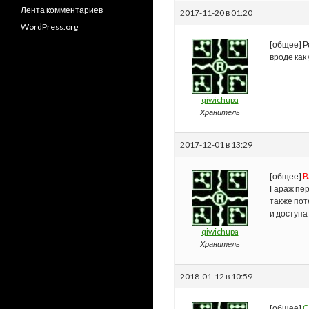
Лента комментариев
2017-11-20 в 01:20
WordPress.org
[общее] Р
вроде как
qiwichupa
Хранитель
2017-12-01 в 13:29
[общее]
В
Гараж пер
также пот
и доступа
qiwichupa
Хранитель
2018-01-12 в 10:59
[общее]
С