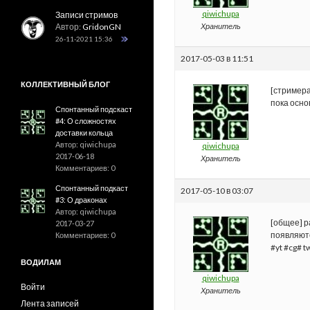
qiwichupa
Записи стримов
Автор:
GridonGN
Хранитель
26-11-2021 15:36
2017-05-03 в 11:51
КОЛЛЕКТИВНЫЙ БЛОГ
[стримера
пока осно
Спонтанный подскаст
#4: О сложностях
доставки кольца
Автор: qiwichupa
qiwichupa
2017-06-18
Хранитель
Комментариев: 0
Спонтанный подкаст
2017-05-10 в 03:07
#3: О драконах
Автор: qiwichupa
[общее] р
2017-03-27
появляютс
Комментариев: 0
#yt #cg# t
ВОДИЛАМ
qiwichupa
Войти
Хранитель
Лента записей