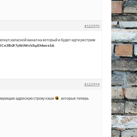
#122970
регнул запасной канал на который и будет идти рестрим
UCe3lh0f7yWJWvVApEMmreSA
#122974
атакующие адресную строку хэши
, которые теперь