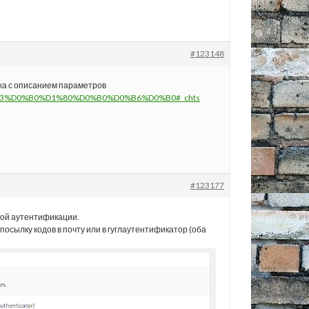
#123148
ажа с описанием параметров
0%B3%D0%B0%D1%80%D0%B0%D0%B6%D0%B0#_chts
#123177
ной аутентификации.
посылку кодов в почту или в гуглаутентификатор (оба