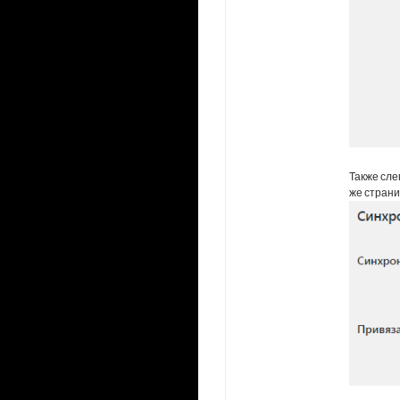
Также сле
же страни