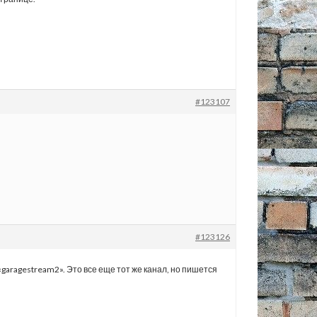
#123107
#123126
«garagestream2». Это все еще тот же канал, но пишется