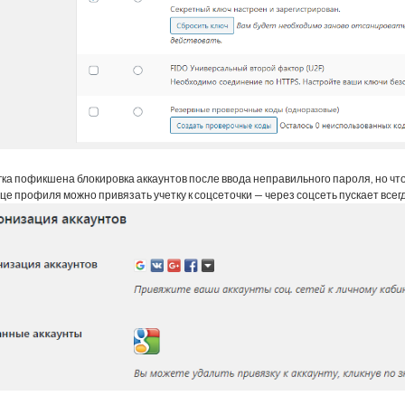
гка пофикшена блокировка аккаунтов после ввода неправильного пароля, но что
це профиля можно привязать учетку к соцсеточки — через соцсеть пускает всегд