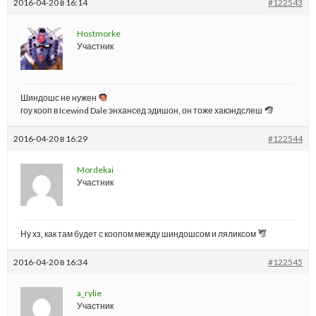
2016-04-20 в 16:14
#122543
Hostmorke
Участник
Шиндошс не нужен
гоу кооп в Icewind Dale энхансед эдишон, он тоже хакэндслеш
2016-04-20 в 16:29
#122544
Mordekai
Участник
Ну хз, как там будет с коопом между шиндошсом и ляликсом
2016-04-20 в 16:34
#122545
a_rylie
Участник