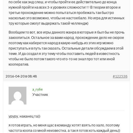
по себе хак энд слеш, и чтобы пройти ее действительно до конца
нужной пройти на всех 3-х уровнях сложности!!! В теории второе и
третье прохождение можно попытаться пробежать так быстро
насколько это возможно, чтобы не настоебало. Но игра для истинных
тру которые смогут выдержать такой челлендж)
Вообщем то вот, все игры данного жанра в которые я был бы не прочь
закоопиться. Остальное за вами народ, прохождение дело не скорое
поэтому как наберется народ в какую-нибудь из этих игр можно
приступать и в путь так сказать. Остальные детали обсуждаем в этой
теме. И да создал я эту тему чтобы поставить людей в известность
чтобы не было потом такого что кто-то не знал про тот или иной
кооператив.
2016-04-20 в 08:48
#122538
a_rylie
Участник
уруру, наканец та))
я готов играть, но меня щас в команду хотят взять по хало, поэтому
частота коопа со мной неизвестна. а так я готов хоть каждый день))