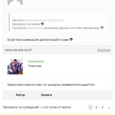
Цитата Hostmorke 20-04-2016 16:14
Шиндошс не нужен
гоу кооп в Icewind Dale энхансед эдишон, он тоже хакэндслеш
В хуй твои замерзшие дали)) играйте сами
2016-04-20 в 16:37
#122546
Hostmorke
Участник
Какое агрессивное у вас тут шиндошс коммюнити KappaPride
Автор
Записи
Просмотр 10 сообщений - с 1 по 10 (из 27 всего)
1
2
3
→