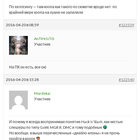
По хеллсингу — там коопа как такого по сюжетке вроде нет. по
крайней мере коопа на хуане не запилили
2016-04-20 в 08:59
#122539
AnTiHrIsTiS
Участник
На ПК он есть, все ок)
2016-04-20 в 15:28
#122540
Mordekai
Участник
И почему я всегда воспринимаю понятие Hack’n’Slash, как чистые
слешеры по типу GoW, MGR:R, DMC и тому подобные
Но вообще, в выше перечисленные «диабло-клоны» я не прочь
пройти в коопе