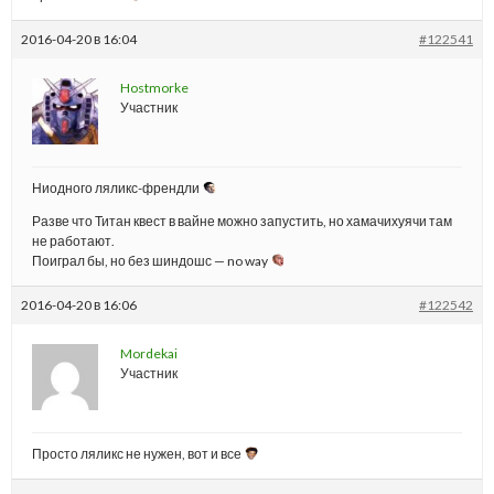
2016-04-20 в 16:04
#122541
Hostmorke
Участник
Ниодного ляликс-френдли
Разве что Титан квест в вайне можно запустить, но хамачихуячи там
не работают.
Поиграл бы, но без шиндошс — no way
2016-04-20 в 16:06
#122542
Mordekai
Участник
Просто ляликс не нужен, вот и все