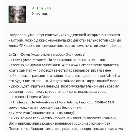
AnTiHrIsTiS
Участник
Набралось у меня тут списочек хак энд слешей которые бы прошел
на стрим, можно даже с кем-нибудь кто действительно готов идти до
конца
Короче вот список и некоторые пометки к той или иной игре.
1) Grim Dawn (можно взять с собой 3-х игроков)
2) Titan Quest Immortal Throne (точное количество игроков не
известно, но думаю так же как в Grim Dawn + скорее всего придется
юзать хамачи) — по поводу ее есть пара нюансов, играть в нее
собираюсь не раньше чем выйдет фанатское дополнение Atlantis а
это будет где-то осенью. И еще чтобы показать игру в полной мере
нужно будет играть на легенде, поэтому желательно иметь к этому
времени персонажа у которого пройдены первые два уровня
сложности Норма и Эпос.
3) The Incredible Adventures of Van Helsing: Final Cut (сколько там
может максимум игрокам играть без понятия)
4) Victor Vran (аналогично ван хелсингу)
5) Loki (точное количество игроков не известно, возможен хамачи)
Вот и приблизились к самой наверное трудной в стриме игре)
Попытаюсь объяснить вкратце, у нас есть не коротенькая такая сама