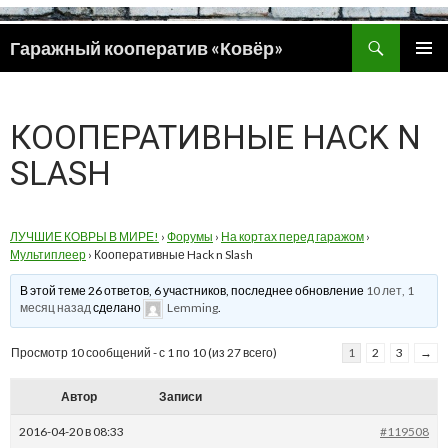
Поиск
Гаражный кооператив «Ковёр»
ПЕРЕЙТИ
ОСНОВ
К
МЕНЮ
СОДЕРЖИМОМУ
КООПЕРАТИВНЫЕ HACK N
SLASH
ЛУЧШИЕ КОВРЫ В МИРЕ!
›
Форумы
›
На кортах перед гаражом
›
Мультиплеер
›
Кооперативные Hack n Slash
В этой теме 26 ответов, 6 участников, последнее обновление
10 лет, 1
месяц назад
сделано
Lemming
.
Просмотр 10 сообщений - с 1 по 10 (из 27 всего)
1
2
3
→
Автор
Записи
2016-04-20 в 08:33
#119508