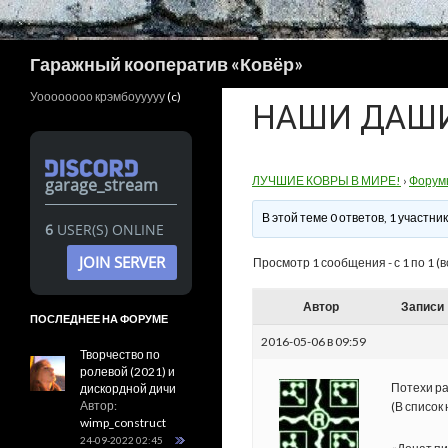
Поиск
Гаражный кооператив «Ковёр»
Уоооооооо крэмбоууууу
(c)
НАШИ ДАШИ
ЛУЧШИЕ КОВРЫ В МИРЕ!
›
Форум
garage_stream
В этой теме 0 ответов, 1 участн
6
USER(S) ONLINE
JOIN SERVER
Просмотр 1 сообщения - с 1 по 1 (в
Автор
Записи
ПОСЛЕДНЕЕ НА ФОРУМЕ
2016-05-06 в 09:59
Творчество по
ролевой (2021) и
Потехи ра
дискордной дичи
Автор:
(В список
wimp_construct
24-09-2022 02:45