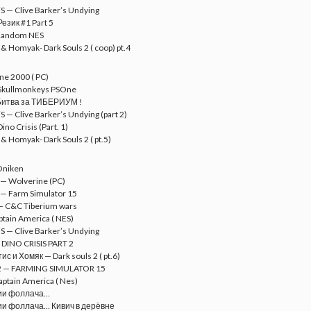
S — Clive Barker’s Undying
език #1 Part 5
Random NES
s & Homyak- Dark Souls 2 ( coop) pt.4
ne 2000 ( PC)
Skullmonkeys PSOne
Битва за ТИБЕРИУМ !
S — Clive Barker’s Undying (part 2)
no Crisis (Part. 1)
 & Homyak- Dark Souls 2 ( pt.5)
Oniken
 — Wolverine (PC)
 — Farm Simulator 15
— C&C Tiberium wars
tain America ( NES)
S — Clive Barker’s Undying
DINO CRISIS PART 2
с и Хомяк — Dark souls 2 ( pt.6)
2 — FARMING SIMULATOR 15
ptain America ( Nes)
ии фоллача…
ии фоллача… Кивич в дерёвне