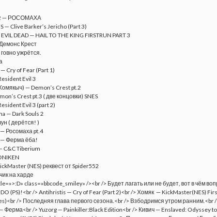
2 — РОСОМАХА
S — Clive Barker’s Jericho (Part 3)
EVIL DEAD — HAIL TO THE KING FIRSTRUN PART 3
Демонс Крест
 говно ужрётся.
а
 — Cry of Fear (Part 1)
esident Evil 3
Хомякыч) — Demon’s Crest pt.2
on’s Crest pt.3 ( две концовки) SNES
sident Evil 3 (part 2)
a — Dark Souls 2
ун ( дерётся! )
 — Росомаха pt.4
 — Ферма ёба!
— C&C Tiberium
 ONIKEN
ickMaster (NES) реквест от Spider552
ик на харде