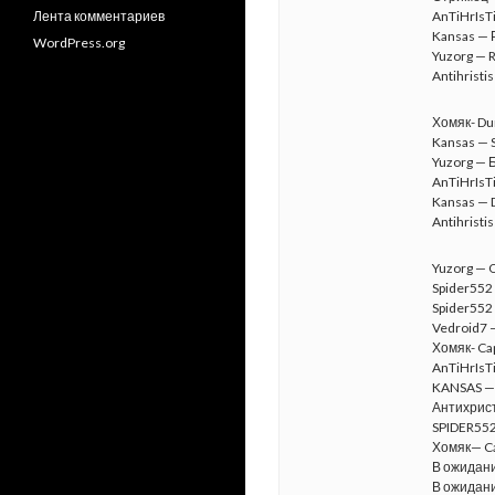
Лента комментариев
AnTiHrIsTi
Kansas — Р
WordPress.org
Yuzorg — 
Antihristi
Хомяк- Du
Kansas — 
Yuzorg — 
AnTiHrIsTi
Kansas — Di
Antihristis
Yuzorg — 
Spider552
Spider552
Vedroid7 
Хомяк- Cap
AnTiHrIsTi
KANSAS — 
Антихристи
SPIDER55
Хомяк— Ca
В ожидан
В ожидан