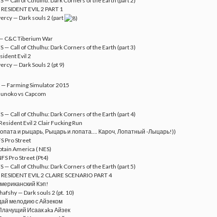
S — Call of Cthulhu: Dark Corners of the Earth (part 2)
RESIDENT EVIL 2 PART 1
ercy — Dark souls 2 (part
— C&C Tiberium War
S — Call of Cthulhu: Dark Corners of the Earth (part 3)
ident Evil 2
ercy — Dark Souls 2 (pt 9)
 — Farming Simulator 2015
tsunoko vs Capcom
S — Call of Cthulhu: Dark Corners of the Earth (part 4)
esident Evil 2 Clair Fucking Run
опата и рыцарь, Рыцарь и лопата…. Кароч, Лопатный -Лыцарь!))
S Pro Street
tain America ( NES)
FS Pro Street (Pt4)
S — Call of Cthulhu: Dark Corners of the Earth (part 5)
RESIDENT EVIL 2 CLAIRE SCENARIO PART 4
мериканский Кэп!
hafshy — Dark souls 2 (pt. 10)
дай мелодию с Айзеком
лачущий Исаак aka Айзек