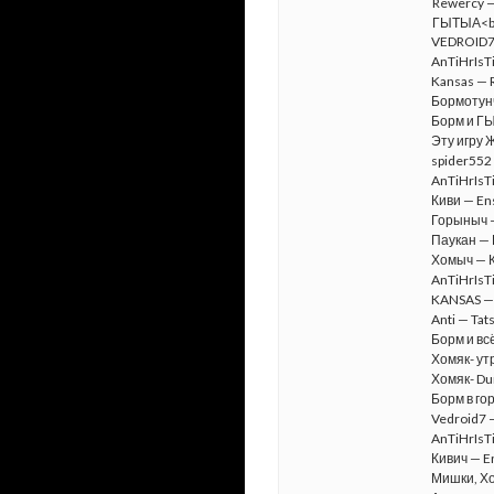
VEDROID7
AnTiHrIsTi
Kansas — R
Бормотун
Борм и Г
Эту игру 
spider552
AnTiHrIsTi
Киви — Ens
Горыныч 
Паукан —
Хомыч — К
AnTiHrIsTi
KANSAS —
Anti — Tat
Борм и вс
Хомяк- у
Хомяк- Du
Борм в го
Vedroid7 
AnTiHrIsTi
Кивич — En
Мишки, Хо