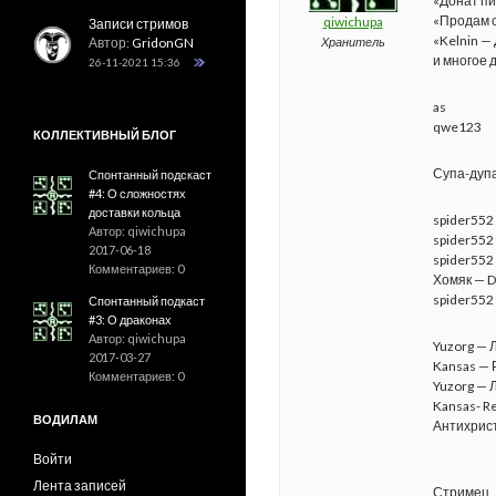
«Донат п
«Продам с
qiwichupa
Записи стримов
«Kelnin —
Автор:
GridonGN
Хранитель
и многое 
26-11-2021 15:36
as
qwe123
КОЛЛЕКТИВНЫЙ БЛОГ
Супа-дуп
Спонтанный подскаст
#4: О сложностях
доставки кольца
spider552
Автор: qiwichupa
spider552
2017-06-18
spider552
Комментариев: 0
Хомяк — 
spider552
Спонтанный подкаст
#3: О драконах
Автор: qiwichupa
Yuzorg — 
2017-03-27
Kansas — Р
Комментариев: 0
Yuzorg — 
Kansas- Re
ВОДИЛАМ
Антихрист
Войти
Лента записей
Стримец