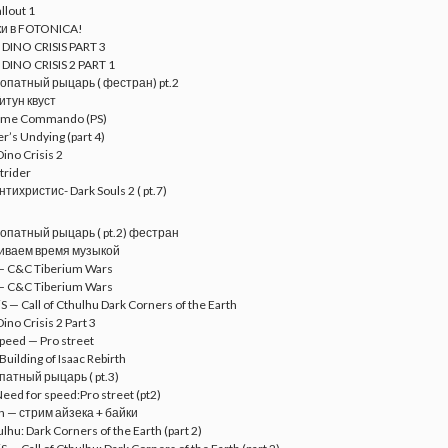
llout 1
ки в FOTONICA!
DINO CRISIS PART 3
DINO CRISIS 2 PART 1
опатный рыцарь ( фестран) pt.2
итун квуст
ime Commando (PS)
er’s Undying (part 4)
ino Crisis 2
trider
тихристис- Dark Souls 2 ( pt.7)
опатный рыцарь ( pt.2) фестран
иваем время музыкой
— C&C Tiberium Wars
— C&C Tiberium Wars
S — Call of Cthulhu Dark Corners of the Earth
ino Crisis 2 Part 3
peed — Pro street
Building of Isaac Rebirth
патный рыцарь ( pt.3)
eed for speed:Pro street (pt2)
n — стрим айзека + байки
ulhu: Dark Corners of the Earth (part 2)