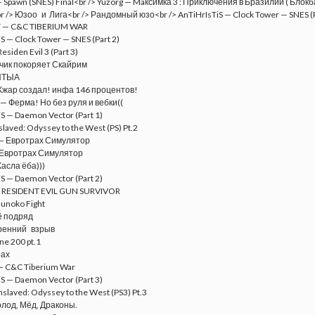
 — C&C TIBERIUM WAR
S — Clock Tower — SNES (Part 2)
esiden Evil 3 (Part 3)
чик покоряет Скайрим
ЫТЫА
Жжар создал! инфа 146 процентов!
 — Ферма! Но без руля и вебки((
S — Daemon Vector (Part 1)
laved: Odyssey to the West (PS) Pt.2
— Евротрах Симулятор
 Евротрах Симулятор
асла ёба)))
S — Daemon Vector (Part 2)
 RESIDENT EVIL GUN SURVIVOR
sunoko Fight
ё подряд
тренний взрыв
ne 200 pt.1
рах
— C&C Tiberium War
S — Daemon Vector (Part 3)
slaved: Odyssey to the West (PS3) Pt.3
лод, Мёд, Драконы.