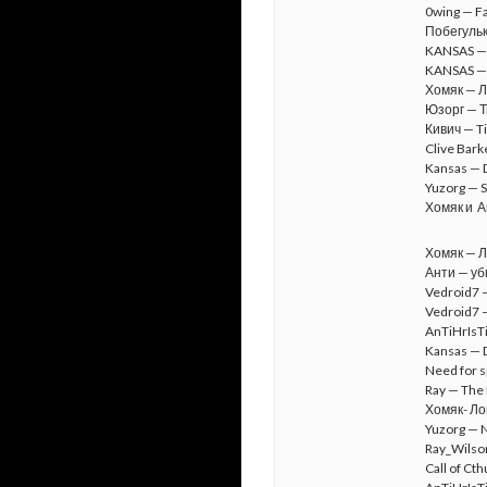
0wing — Fa
Побегуль
KANSAS — 
KANSAS — 
Хомяк — Л
Юзорг — Т
Кивич — T
Clive Bark
Kansas — D
Yuzorg — S
Хомяк и Ан
Хомяк — Л
Анти — уб
Vedroid7 
Vedroid7 
AnTiHrIsTi
Kansas — D
Need for s
Ray — The 
Хомяк- Ло
Yuzorg — N
Ray_Wilso
Call of Cth