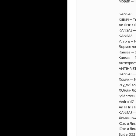
Морди — П
KANSAS 
Кивич — T
AnTiHrIsTi
KANSAS —
KANSAS — 
Yuzorg — N
Бормотло
Kansas — 
Kansas —
Антихрист
ANTIHRIST
KANSAS — 
Хомяк — Sw
Ray_Wils
ХОмяк- Ло
Spider552
Vedroid7 
AnTiHrIsTi
KANSAS — 
Хомяк-Swor
Юзо и Лиг
Юзо и Лиг
Spider552 