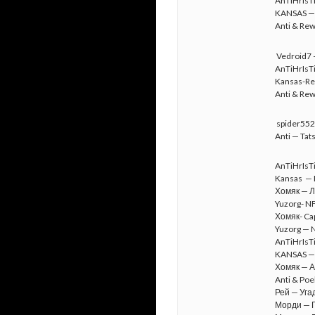
AnTiHrIsTi
KANSAS — 
Anti & Rew
Vedroid7 
AnTiHrIsTi
Kansas-Res
Anti & Rew
spider552
Anti — Ta
AnTiHrIsTi
Kansas — R
Хомяк — Л
Yuzorg- NF
Хомяк- Cap
Yuzorg — N
AnTiHrIsTi
KANSAS — 
Хомяк — А
Anti & Poe
Рей — Уга
Морди — П