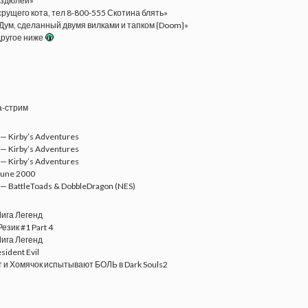
издюлей»
рущего кота, тел 8-800-555 Скотина блять»
 Дум, сделанный двумя вилками и тапком {Doom}»
другое ниже
а-стрим
 — Kirby’s Adventures
 — Kirby’s Adventures
 — Kirby’s Adventures
Dune 2000
 — BattleToads & DobbleDragon (NES)
Лига Легенд
език #1 Part 4
Лига Легенд
sident Evil
 и Хомячок испытывают БОЛЬ в Dark Souls2