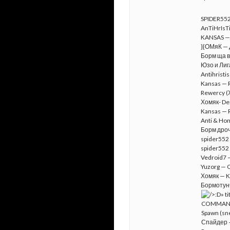
SPIDER55
AnTiHrIsTi
KANSAS — 
}{ОМяК — 
Борм ща в
Юзо и Лиг
Antihristis
Kansas — R
Rewercy (
Хомяк- Dem
Kansas — Re
Anti & Hom
Борм дроч
spider552
spider552
Vedroid7 
Yuzorg —
Хомяк — K
Бормотунч