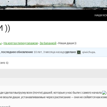
ПЕРЕЙТИ
НАШИ КО
 ))
ы
›
На кортах перед гаражом
›
За баранкой
›
Наши даши ))
ик, последнее обновление
10 лет, 3 месяца назад
сделано
qiwichupa
.
сего 1)
ди сделал выгрузку всех (почти) дашей, которые у нас были с самого начала
 не вошли даши, устанавливаемые через расписание — они не сейвятся как изм