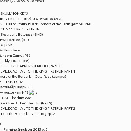
лачущий Исаак а.к.а Айзек
— SKULLMONKEYS
ime Commando (PS), рву пукан вклочья
S — Call of Cthulhu: Dark Corners of the Earth (part 6) FINAL
 CHAKAN SMD FIRSTRUN
Beavis and Butthead (SMD)
FS Pro Street (pt5)
 херачит
Skullmonkeys
 Random Games PS1
 — Музыкалочка!))
IS — CLIVE BARKER’S JERICHO (PART 1)
EVIL DEAD HAIL TO THE KING FIRSTRUN PART 1
ord of the Berserk — Guts’ Rage (дримка)
on — TMNT GBA
патный рыцарь pt.5
 — колхозный NFS
— C&C Tiberium War
S — Clive Barker’s Jericho (Part 2)
EVIL DEAD HAIL TO THE KING FIRSTRUN PART 2
d of the Berserk — Guts’ Rage pt.2
а
а
— Farming Simulator 2015 pt.5