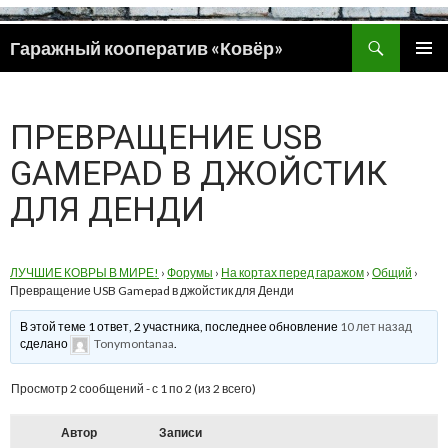
Поиск
Гаражный кооператив «Ковёр»
ПЕРЕЙТИ
ОСНОВ
К
МЕНЮ
СОДЕРЖИМОМУ
ПРЕВРАЩЕНИЕ USB
GAMEPAD В ДЖОЙСТИК
ДЛЯ ДЕНДИ
ЛУЧШИЕ КОВРЫ В МИРЕ!
›
Форумы
›
На кортах перед гаражом
›
Общий
›
Превращение USB Gamepad в джойстик для Денди
В этой теме 1 ответ, 2 участника, последнее обновление
10 лет назад
сделано
Tonymontanaa
.
Просмотр 2 сообщений - с 1 по 2 (из 2 всего)
Автор
Записи