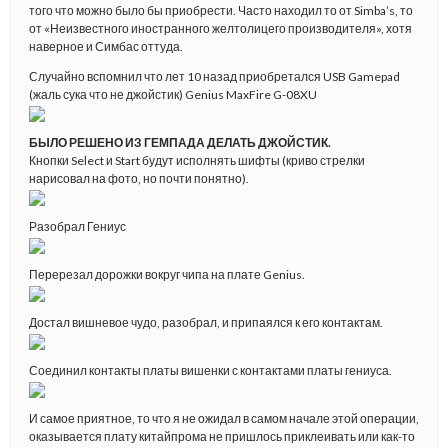
того что можно было бы приобрести. Часто находил то от Simba’s, то
от «Неизвестного иностранного желтолицего производителя», хотя
наверное и Симбас оттуда.
Случайно вспомнил что лет 10 назад приобретался USB Gamepad
(жаль сука что не джойстик) Genius MaxFire G-08XU
БЫЛО РЕШЕНО ИЗ ГЕМПАДА ДЕЛАТЬ ДЖОЙСТИК.
Кнопки Select и Start будут исполнять шифты (криво стрелки
нарисовал на фото, но почти понятно).
Разобрал Гениус
Перерезал дорожки вокруг чипа на плате Genius.
Достал вишневое чудо, разобрал, и припаялся к его контактам.
Соединил контакты платы вишенки с контактами платы гениуса.
И самое приятное, то что я не ожидал в самом начале этой операции,
оказывается плату китайпрома не пришлось приклеивать или как-то