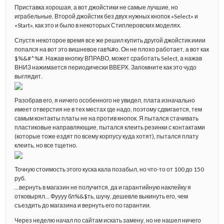
Приставка хорошая, а вот джойстики не самые лучшие, но
играбельные. Второй джойстик без двух нужных кнопок «Select» и
«Start», как это и было в некоторых Стиплеровских моделях.
Спустя некоторое время все же решил купить другой джойстик ииии
попался на вот это вишневое гав%#о. Он не плохо работает, а вот как
$%&#^%#. Нажав кнопку ВПРАВО, может сработать Select, а нажав
ВНИЗ нажимается периодически ВВЕРХ. Запомните как это чудо
выглядит.
Разобрав его, я ничего особенного не увидел, плата изначально
имеет отверстия не в тех местах где надо, поэтому сдвигается, тем
самым контакты платы не на против кнопок. Я пытался стачивать
пластиковые направляющие, пытался клеить резинки с контактами
(которые тоже ездят по всему корпусу куда хотят), пытался плату
клеить, но все тщетно.
Точную стоимость этого куска кала позабыл, но что-то от 100 до 150
руб.
…вернуть в магазин не получится, да и гарантийную наклейку я
отковырял… Фуууу бл%&$ть, шучу, дешевле выкинуть его, чем
съездить до магазина и вернуть его по гарантии.
Через неделю начал по сайтам искать замену, но не нашел ничего