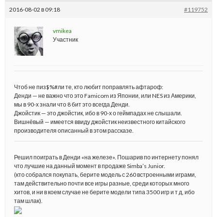
2016-08-02 в 09:18
#119752
vmikea
Участник
Чтоб не пиз$%#ли те, кто любит поправлять афтароф:
Денди — не важно что это Famicom из Японии, или NES из Америки,
мы в 90-х знали что 8 бит это всегда Денди.
Джойстик — это джойстик, ибо в 90-х о геймпадах не слышали.
Вишнёвый — имеется ввиду джойстик неизвестного китайского
производителя описанный в этом рассказе.
Решил поиграть в Денди «на железе». Пошарив по интернету понял
что лучшие на данный момент в продаже Simba’s Junior.
(кто собрался покупать, берите модель с 260 встроенными играми,
там действительно почти все игры разные, среди которых много
хитов, и ни в коем случае не берите модели типа 3500 игр и т д, ибо
там шлак).