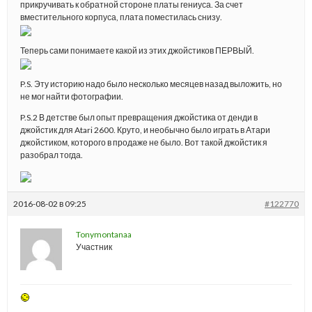
прикручивать к обратной стороне платы гениуса. За счет
вместительного корпуса, плата поместилась снизу.
Теперь сами понимаете какой из этих джойстиков ПЕРВЫЙ.
P.S. Эту историю надо было несколько месяцев назад выложить, но
не мог найти фотографии.
P.S.2 В детстве был опыт превращения джойстика от денди в
джойстик для Atari 2600. Круто, и необычно было играть в Атари
джойстиком, которого в продаже не было. Вот такой джойстик я
разобрал тогда.
2016-08-02 в 09:25
#122770
Tonymontanaa
Участник