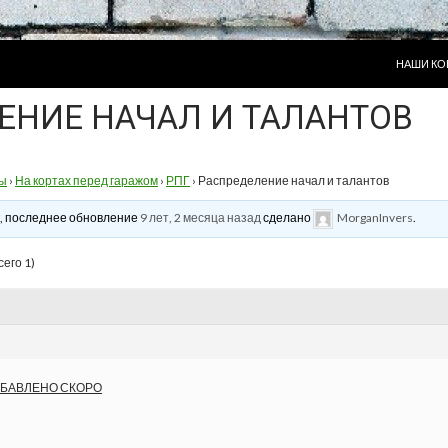
ПЕРЕЙТИ
НАШИ КО
ЕНИЕ НАЧАЛ И ТАЛАНТОВ
ы
›
На кортах перед гаражом
›
РПГ
›
Распределение начал и талантов
ик, последнее обновление
9 лет, 2 месяца назад
сделано
MorganInvers
.
сего 1)
ОБАВЛЕНО СКОРО