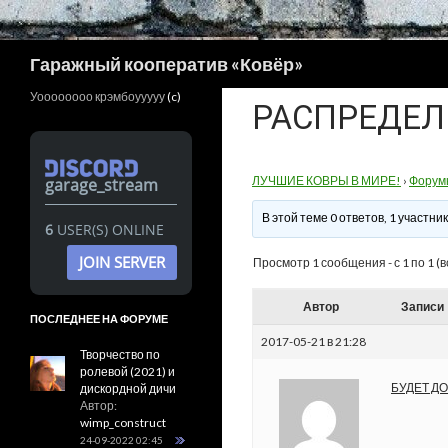
Поиск
Гаражный кооператив «Ковёр»
Уоооооооо крэмбоууууу
(c)
РАСПРЕДЕЛ
ЛУЧШИЕ КОВРЫ В МИРЕ!
›
Форум
garage_stream
В этой теме 0 ответов, 1 участн
6
USER(S) ONLINE
JOIN SERVER
Просмотр 1 сообщения - с 1 по 1 (в
Автор
Записи
ПОСЛЕДНЕЕ НА ФОРУМЕ
2017-05-21 в 21:28
Творчество по
ролевой (2021) и
БУДЕТ Д
дискордной дичи
Автор:
wimp_construct
24-09-2022 02:45