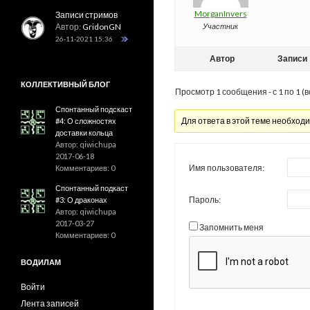
MorganInvers
Записи стримов
Автор:
GridonGN
Участник
26-11-2021 15:36
Автор
Записи
КОЛЛЕКТИВНЫЙ БЛОГ
Просмотр 1 сообщения - с 1 по 1 (в
Спонтанный подскаст
Для ответа в этой теме необход
#4: О сложностях
доставки кольца
Автор: qiwichupa
2017-06-18
Имя пользователя:
Комментариев: 0
Спонтанный подкаст
Пароль:
#3: О драконах
Автор: qiwichupa
2017-03-27
Запомнить меня
Комментариев: 0
ВОДИЛАМ
Войти
Лента записей