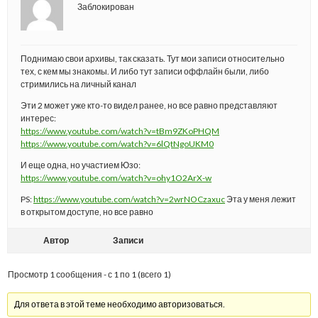
Заблокирован
Поднимаю свои архивы, так сказать. Тут мои записи относительно
тех, с кем мы знакомы. И либо тут записи оффлайн были, либо
стримились на личный канал
Эти 2 может уже кто-то видел ранее, но все равно представляют
интерес:
https://www.youtube.com/watch?v=tBm9ZKoPHQM
https://www.youtube.com/watch?v=6lQtNgoUKM0
И еще одна, но участием Юзо:
https://www.youtube.com/watch?v=ohy1O2ArX-w
PS:
https://www.youtube.com/watch?v=2wrNOCzaxuc
Эта у меня лежит
в открытом доступе, но все равно
Автор
Записи
Просмотр 1 сообщения - с 1 по 1 (всего 1)
Для ответа в этой теме необходимо авторизоваться.