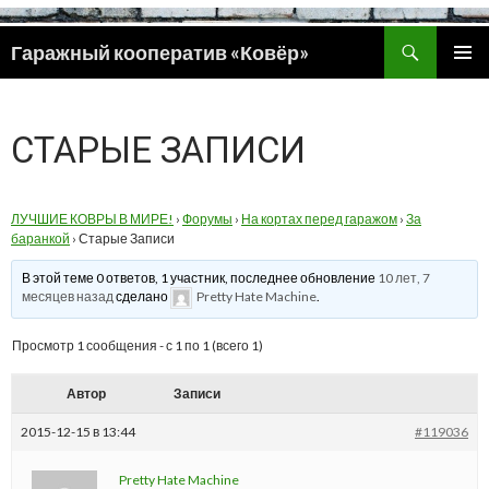
Поиск
Гаражный кооператив «Ковёр»
ПЕРЕЙТИ
ОСНОВ
К
МЕНЮ
СОДЕРЖИМОМУ
СТАРЫЕ ЗАПИСИ
ЛУЧШИЕ КОВРЫ В МИРЕ!
›
Форумы
›
На кортах перед гаражом
›
За
баранкой
›
Старые Записи
В этой теме 0 ответов, 1 участник, последнее обновление
10 лет, 7
месяцев назад
сделано
Pretty Hate Machine
.
Просмотр 1 сообщения - с 1 по 1 (всего 1)
Автор
Записи
2015-12-15 в 13:44
#119036
Pretty Hate Machine