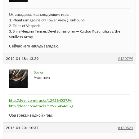
Ок, загадывались следующие игры:
1. Phantasmagoiria of Flower View (Touhou 9)
2. Tales of Vesperia
3. Shin Megami Tensei: Devil Summoner — Raidou Kuzunoha vs. the
Soulless Army
Сейчас чего нибудь загадаю.
2015-01-18 в 13:29
#120799
Spawn
Участник
http://pleer.com/tracks/129284537JVj
http://pleer.com/tracks/12928454dukg
Оба трека из одной игры.
2015-01-20 в 10:37
#120821