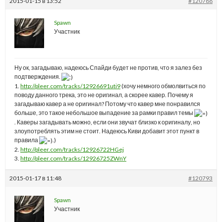
2015-01-15 в 13:52
#120788
Spawn
Участник
Ну ок, загадываю, надеюсь Спайди будет не против, что я залез без
подтверждения.
1.
http://pleer.com/tracks/12926691uti9
(хочу немного обмолвиться по
поводу данного трека, это не оригинал, а скорее кавер. Почему я
загадываю кавер а не оригинал? Потому что кавер мне понравился
больше, это такое небольшое выпадение за рамки правил темы
. Каверы загадывать можно, если они звучат близко к оригиналу, но
злоупотреблять этим не стоит. Надеюсь Киви добавит этот пункт в
правила
.)
2.
http://pleer.com/tracks/12926722HGej
3.
http://pleer.com/tracks/12926725ZWnY
2015-01-17 в 11:48
#120793
Spawn
Участник