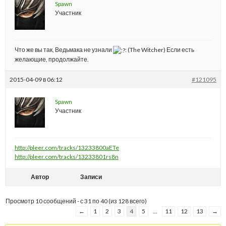
Spawn
Участник
Что же вы так, Ведьмака не узнали
: (The Witcher) Если есть
желающие, продолжайте.
2015-04-09 в 06:12
#121095
Spawn
Участник
http://pleer.com/tracks/13233800aETe
http://pleer.com/tracks/13233801rs8n
Автор
Записи
Просмотр 10 сообщений - с 31 по 40 (из 128 всего)
←
1
2
3
4
5
…
11
12
13
→