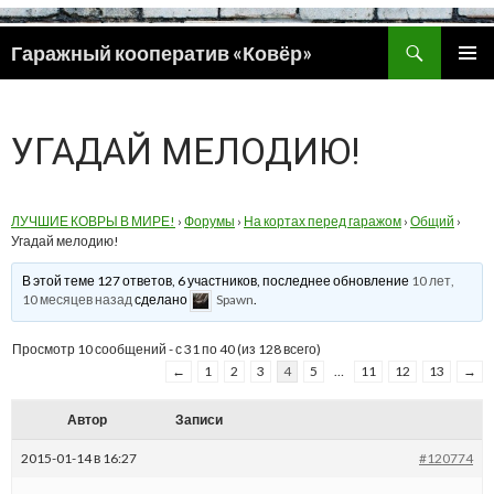
Поиск
Гаражный кооператив «Ковёр»
ПЕРЕЙТИ
ОСНОВ
К
МЕНЮ
СОДЕРЖИМОМУ
УГАДАЙ МЕЛОДИЮ!
ЛУЧШИЕ КОВРЫ В МИРЕ!
›
Форумы
›
На кортах перед гаражом
›
Общий
›
Угадай мелодию!
В этой теме 127 ответов, 6 участников, последнее обновление
10 лет,
10 месяцев назад
сделано
Spawn
.
Просмотр 10 сообщений - с 31 по 40 (из 128 всего)
←
1
2
3
4
5
…
11
12
13
→
Автор
Записи
2015-01-14 в 16:27
#120774