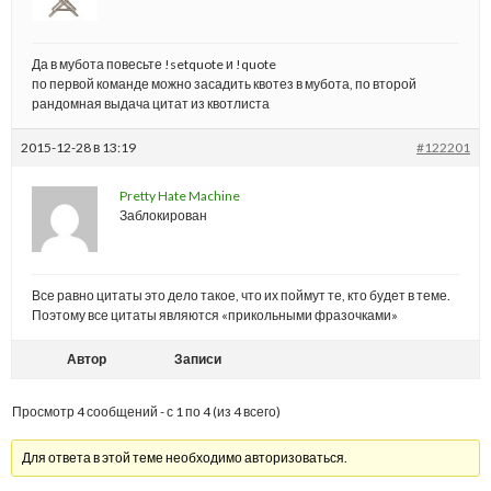
Да в мубота повесьте !setquote и !quote
по первой команде можно засадить квотез в мубота, по второй
рандомная выдача цитат из квотлиста
2015-12-28 в 13:19
#122201
Pretty Hate Machine
Заблокирован
Все равно цитаты это дело такое, что их поймут те, кто будет в теме.
Поэтому все цитаты являются «прикольными фразочками»
Автор
Записи
Просмотр 4 сообщений - с 1 по 4 (из 4 всего)
Для ответа в этой теме необходимо авторизоваться.