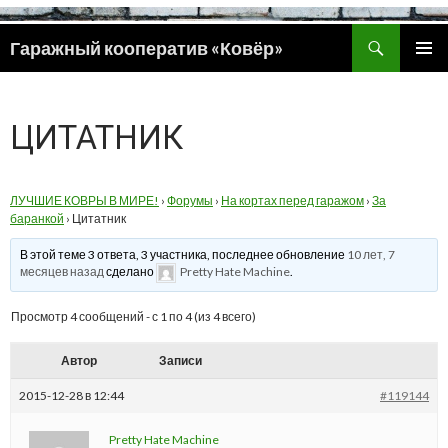
Поиск
Гаражный кооператив «Ковёр»
ПЕРЕЙТИ
ОСНОВ
К
МЕНЮ
СОДЕРЖИМОМУ
ЦИТАТНИК
ЛУЧШИЕ КОВРЫ В МИРЕ!
›
Форумы
›
На кортах перед гаражом
›
За
баранкой
›
Цитатник
В этой теме 3 ответа, 3 участника, последнее обновление
10 лет, 7
месяцев назад
сделано
Pretty Hate Machine
.
Просмотр 4 сообщений - с 1 по 4 (из 4 всего)
Автор
Записи
2015-12-28 в 12:44
#119144
Pretty Hate Machine