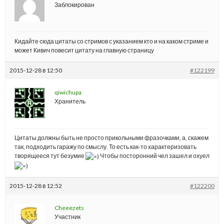
Заблокирован
Кидайте сюда цитаты со стримов с указанием кто и на каком стриме и
может Кивич повесит цитату на главную страницу
2015-12-28 в 12:50
#122199
qiwichupa
Хранитель
Цитаты должны быть не просто прикольными фразочками, а, скажем
так, подходить гаражу по смыслу. То есть как-то характеризовать
творящееся тут безумие
Чтобы посторонний чел зашел и охуел
2015-12-28 в 12:52
#122200
Cheeezets
Участник