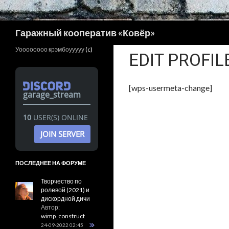
Поиск
Гаражный кооператив «Ковёр»
Уоооооооо крэмбоууууу
(c)
EDIT PROFIL
[wps-usermeta-change]
garage_stream
10
USER(S) ONLINE
JOIN SERVER
ПОСЛЕДНЕЕ НА ФОРУМЕ
Творчество по
ролевой (2021) и
дискордной дичи
Автор:
wimp_construct
24-09-2022 02:45