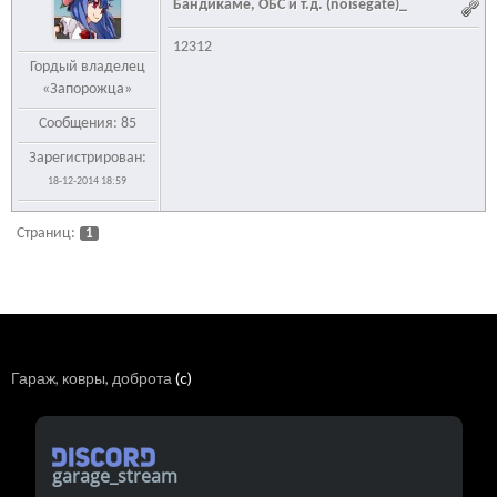
Бандикаме, ОБС и т.д. (noisegate)_
12312
Гордый владелец
«Запорожца»
Сообщения: 85
Зарегистрирован:
18-12-2014 18:59
Страниц:
1
Гараж, ковры, доброта
(c)
garage_stream