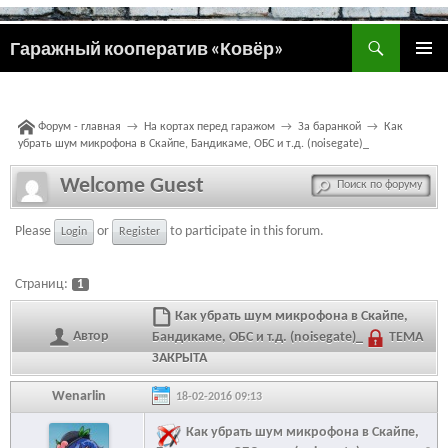
Поиск
Гаражный кооператив «Ковёр»
ПЕРЕЙТИ
ОСНОВ
К
МЕНЮ
СОДЕРЖИМОМУ
Форум - главная
→
На кортах перед гаражом
→
За баранкой
→
Как
убрать шум микрофона в Скайпе, Бандикаме, ОБС и т.д. (noisegate)_
Welcome Guest
Please
or
to participate in this forum.
Login
Register
Страниц:
1
Как убрать шум микрофона в Скайпе,
Автор
Бандикаме, ОБС и т.д. (noisegate)_
ТЕМА
ЗАКРЫТА
Wenarlin
18-02-2016 09:13
Как убрать шум микрофона в Скайпе,