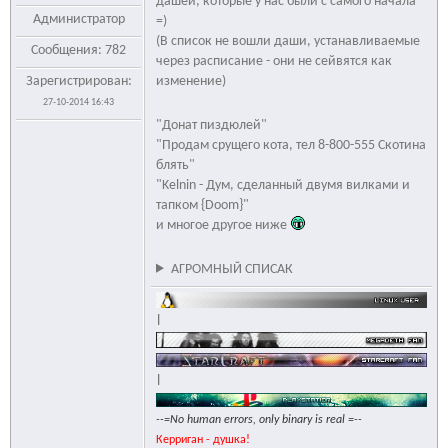
дашей, которые у нас были с самого начала
Администратор
=)
(В список не вошли даши, устанавливаемые
Сообщения: 782
через расписание - они не сейвятся как
Зарегистрирован:
изменение)
27-10-2014 16:43
"Донат пиздюлей"
"Продам срущего кота, тел 8-800-555 Скотина
блять"
"Kelnin - Дум, сделанный двумя вилками и
тапком {Doom}"
и многое другое ниже
АГРОМНЫЙ СПИСАК
|
|
--=No human errors, only binary is real =--
Керриган - душка!