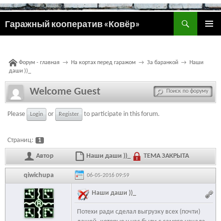
Поиск
Гаражный кооператив «Ковёр»
ПЕРЕЙТИ
ОСНОВ
К
МЕНЮ
СОДЕРЖИМОМУ
Форум - главная
→
На кортах перед гаражом
→
За баранкой
→
Наши
даши ))_
Welcome Guest
Please
or
to participate in this forum.
Login
Register
Страниц:
1
Автор
Наши даши ))_
ТЕМА ЗАКРЫТА
qiwichupa
06-05-2016 09:59
Наши даши ))_
Потехи ради сделал выгрузку всех (почти)