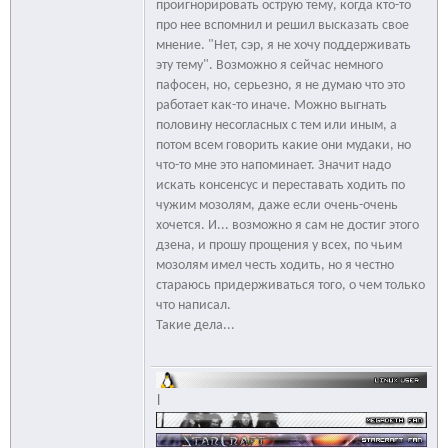
проигнорировать острую тему, когда кто-то
про нее вспомнил и решил высказать свое
мнение. "Нет, сэр, я не хочу поддерживать
эту тему". Возможно я сейчас немного
пафосен, но, серьезно, я не думаю что это
работает как-то иначе. Можно выгнать
половину несогласных с тем или иным, а
потом всем говорить какие они мудаки, но
что-то мне это напоминает. Значит надо
искать консенсус и переставать ходить по
чужим мозолям, даже если очень-очень
хочется. И... возможно я сам не достиг этого
дзена, и прошу прощения у всех, по чьим
мозолям имел честь ходить, но я честно
стараюсь придерживаться того, о чем только
что написал.
Такие дела...
|