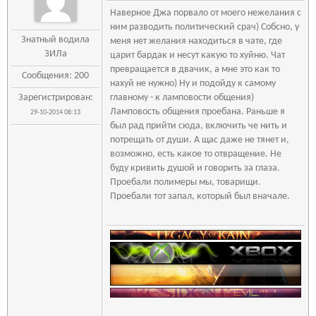
Наверное Джа порвало от моего нежелания с
ним разводить политический срач) Собсно, у
Знатный водила
меня нет желания находиться в чате, где
ЗИЛа
царит бардак и несут какую то хуйню. Чат
превращается в двачик, а мне это как то
Сообщения: 200
нахуй не нужно) Ну и подойду к самому
Зарегистрирован:
главному - к ламповости общения)
Ламповость общения проебана. Раньше я
29-10-2014 08:13
был рад прийти сюда, включить че нить и
потрещать от души. А щас даже не тянет и,
возможно, есть какое то отвращение. Не
буду кривить душой и говорить за глаза.
Проебали полимеры мы, товарищи.
Проебали тот запал, который был вначале.