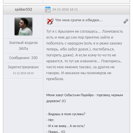
spider552
14-11-2016 16:11
Что мне срачи и обидки...
Тут я с Арылаем не соглашусь... Ламповость
есть и мне до сих пор приятно зайти и
Знатный водила
поболтать с народом (хоть я и реже захожу
ЗИЛа
теперь, ибо забот дохуя.), постебаться,
погореть даже). А если кому-то чо-то не
Сообщения: 330
нравится, то тут уж извините... Повторюсь,
Зарегистрирован:
чисто мое мнение таково, за других не
говорю. И никаких мы полимеров не
11-11-2014 18:41
проебали.
Меня зовут Себастьян Парейро - торговец черным
деревом! (С)
- Видишь в поле суслика?
- Нет.
- И я не вижу... А он есть!
- Понял... (С)