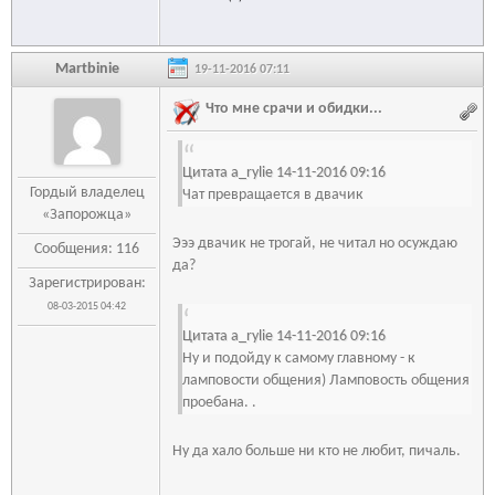
Martbinie
19-11-2016 07:11
Что мне срачи и обидки...
Цитата a_rylie 14-11-2016 09:16
Гордый владелец
Чат превращается в двачик
«Запорожца»
Эээ двачик не трогай, не читал но осуждаю
Сообщения: 116
да?
Зарегистрирован:
08-03-2015 04:42
Цитата a_rylie 14-11-2016 09:16
Ну и подойду к самому главному - к
ламповости общения) Ламповость общения
проебана. .
Ну да хало больше ни кто не любит, пичаль.