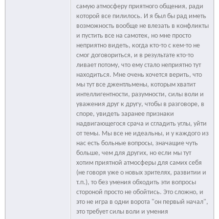
самую атмосферу приятного общения, ради
которой все пилилось. И я был бы рад иметь
возможность вообще не влезать в конфликты
и пустить все на самотек, но мне просто
неприятно видеть, когда кто-то с кем-то не
смог договориться, и в результате кто-то
ливает потому, что ему стало неприятно тут
находиться. Мне очень хочется верить, что
мы тут все джентльмены, которым хватит
интеллигентности, разумности, силы воли и
уважения друг к другу, чтобы в разговоре, в
споре, увидеть заранее признаки
надвигающегося срача и сгладить углы, уйти
от темы. Мы все не идеальны, и у каждого из
нас есть больные вопросы, значащие чуть
больше, чем для других, но если мы тут
хотим приятной атмосферы для самих себя
(не говоря уже о новых зрителях, развитии и
т.п.), то без умения обходить эти вопросы
стороной просто не обойтись. Это сложно, и
это не игра в одни ворота "он первый начал",
это требует силы воли и умения