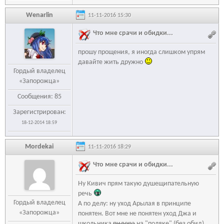
Wenarlin
11-11-2016 15:30
Что мне срачи и обидки...
прошу прощения, я иногда слишком упрям
давайте жить дружно
Гордый владелец
«Запорожца»
Сообщения: 85
Зарегистрирован:
18-12-2014 18:59
Mordekai
11-11-2016 18:29
Что мне срачи и обидки...
Ну Кивич прям такую душещипательную
речь
Гордый владелец
А по делу: ну уход Арылая в принципе
«Запорожца»
понятен. Вот мне не понятен уход Джа и
школьника
пидора
на "поляке" (без обид).