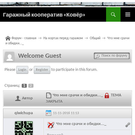
Поиск
Гаражный кооператив «Ковёр»
ПЕРЕЙТИ
ОСНОВ
К
МЕНЮ
СОДЕРЖИМОМУ
Форум - главная
→
На кортах перед гаражом
→
Общий
→
Что мне срачи
и обидки..._
Welcome Guest
Please
or
to participate in this forum.
Login
Register
Страниц:
1
2
Что мне срачи и обидки..._
ТЕМА
Автор
ЗАКРЫТА
qiwichupa
11-11-2016 11:13
Что мне срачи и обидки..._