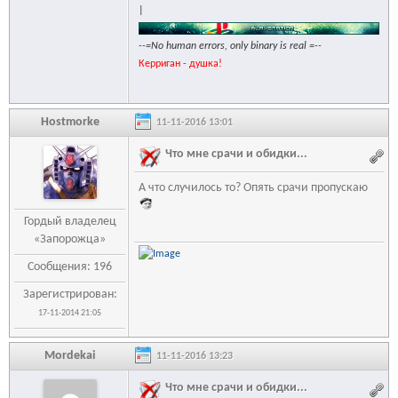
|
--=No human errors, only binary is real =--
Керриган - душка!
Hostmorke
11-11-2016 13:01
Что мне срачи и обидки...
А что случилось то? Опять срачи пропускаю
Гордый владелец
«Запорожца»
Сообщения: 196
Зарегистрирован:
17-11-2014 21:05
Mordekai
11-11-2016 13:23
Что мне срачи и обидки...