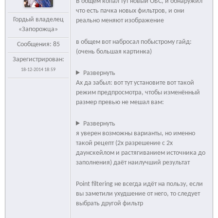
В общем копал тут новый ОБС, и обнаружил
что есть пачка новых фильтров, и они
Гордый владелец
реально меняют изображение
«Запорожца»
в общем вот набросал побыстрому гайд:
Сообщения: 85
(очень большая картинка)
Зарегистрирован:
18-12-2014 18:59
Развернуть
Ах да забыл: вот тут установите вот такой
режим предпросмотра, чтобы изменённый
размер превью не мешал вам:
Развернуть
я уверен возможны варианты, но именно
такой рецепт (2х разрешение с 2х
даунскейлом и растягиванием источника до
заполнения) даёт наилучший результат
Point filtering не всегда идёт на пользу, если
вы заметили ухудшение от него, то следует
выбрать другой фильтр