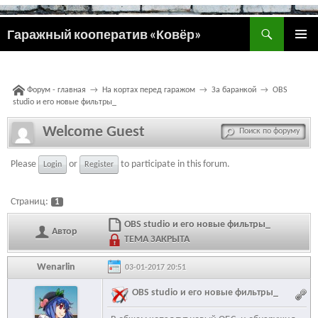
Поиск
Гаражный кооператив «Ковёр»
ПЕРЕЙТИ
ОСНОВ
К
МЕНЮ
СОДЕРЖИМОМУ
Форум - главная
→
На кортах перед гаражом
→
За баранкой
→
OBS
studio и его новые фильтры_
Welcome Guest
Please
or
to participate in this forum.
Login
Register
Страниц:
1
OBS studio и его новые фильтры_
Автор
ТЕМА ЗАКРЫТА
Wenarlin
03-01-2017 20:51
OBS studio и его новые фильтры_