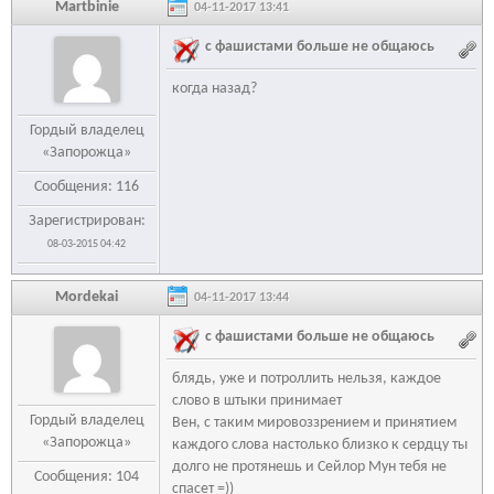
Martbinie
04-11-2017 13:41
с фашистами больше не общаюсь
когда назад?
Гордый владелец
«Запорожца»
Сообщения: 116
Зарегистрирован:
08-03-2015 04:42
Mordekai
04-11-2017 13:44
с фашистами больше не общаюсь
блядь, уже и потроллить нельзя, каждое
слово в штыки принимает
Гордый владелец
Вен, с таким мировоззрением и принятием
«Запорожца»
каждого слова настолько близко к сердцу ты
долго не протянешь и Сейлор Мун тебя не
Сообщения: 104
спасет =))