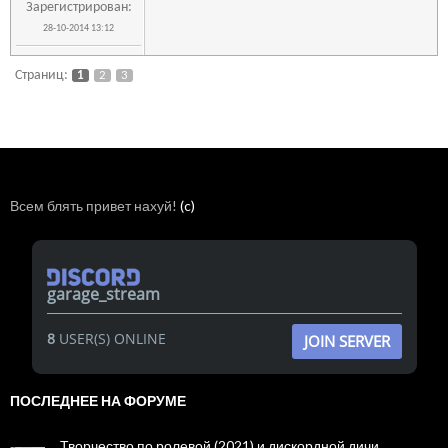
Зарегистрирован:
28-10-2014 13:12
Страниц:
1
2
3
Всем блять привет нахуй!
(c)
garage_stream
8
USER(S) ONLINE
JOIN SERVER
ПОСЛЕДНЕЕ НА ФОРУМЕ
Творчество по ролевой (2021) и дискордной дичи