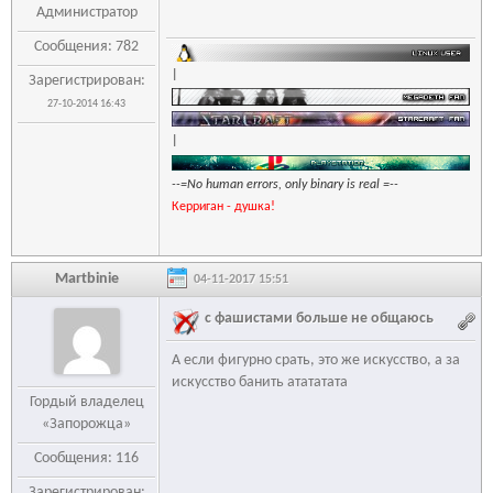
Администратор
Сообщения: 782
|
Зарегистрирован:
27-10-2014 16:43
|
--=No human errors, only binary is real =--
Керриган - душка!
Martbinie
04-11-2017 15:51
с фашистами больше не общаюсь
А если фигурно срать, это же искусство, а за
искусство банить атататата
Гордый владелец
«Запорожца»
Сообщения: 116
Зарегистрирован: