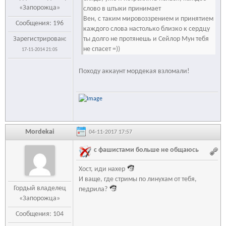
«Запорожца»
слово в штыки принимает
Вен, с таким мировоззрением и принятием
Сообщения: 196
каждого слова настолько близко к сердцу
Зарегистрирован:
ты долго не протянешь и Сейлор Мун тебя
не спасет =))
17-11-2014 21:05
Походу аккаунт мордекая взломали!
Mordekai
04-11-2017 17:57
с фашистами больше не общаюсь
Хост, иди нахер
И ваще, где стримы по линухам от тебя,
Гордый владелец
педрила?
«Запорожца»
Сообщения: 104