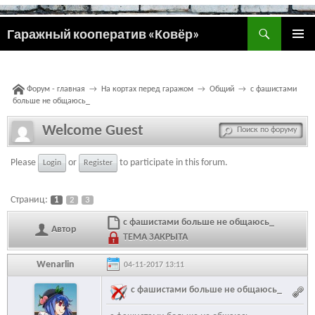
Поиск
Гаражный кооператив «Ковёр»
ПЕРЕЙТИ
ОСНОВ
К
МЕНЮ
СОДЕРЖИМОМУ
Форум - главная
→
На кортах перед гаражом
→
Общий
→
с фашистами
больше не общаюсь_
Welcome Guest
Please
or
to participate in this forum.
Login
Register
Страниц:
1
2
3
с фашистами больше не общаюсь_
Автор
ТЕМА ЗАКРЫТА
Wenarlin
04-11-2017 13:11
с фашистами больше не общаюсь_