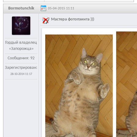
Bormotunchik
05-04-2015 11:11
Мастера фотопэинта )))
Гордый владелец
«Запорожца»
Сообщения: 92
Зарегистрирован:
28-10-2014 11:17