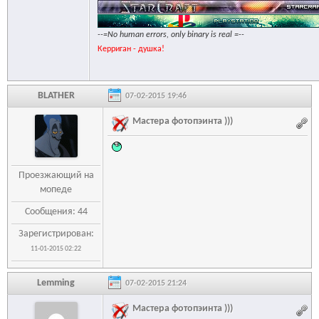
--=No human errors, only binary is real =--
Керриган - душка!
BLATHER
07-02-2015 19:46
Мастера фотопэинта )))
Проезжающий на
мопеде
Сообщения: 44
Зарегистрирован:
11-01-2015 02:22
Lemming
07-02-2015 21:24
Мастера фотопэинта )))