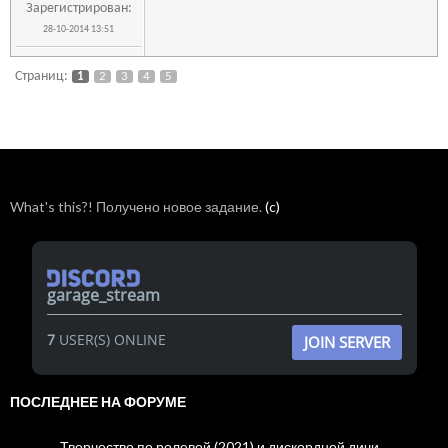
Зарегистрирован:
28-10-2014 13:51
Страниц:
1
2
3
4
5
What's this?! Получено новое задание.
(c)
garage_stream
7
USER(S) ONLINE
JOIN SERVER
ПОСЛЕДНЕЕ НА ФОРУМЕ
Творчество по ролевой (2021) и дискордной дичи