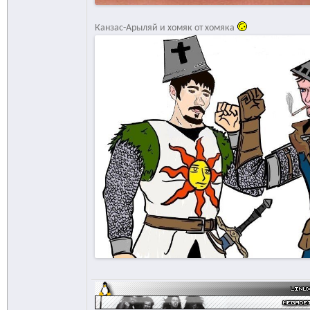
Канзас-Арыляй и хомяк от хомяка