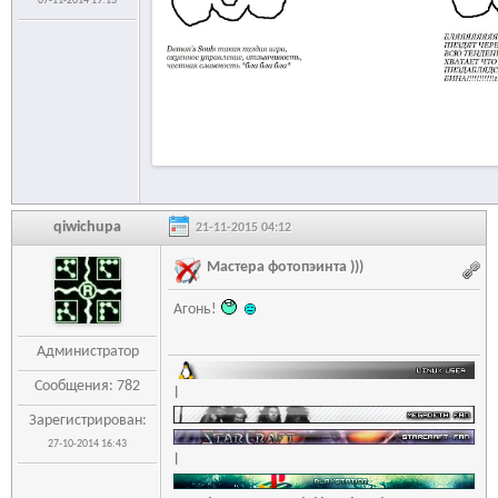
07-11-2014 19:13
qiwichupa
21-11-2015 04:12
Мастера фотопэинта )))
Агонь!
Администратор
Сообщения: 782
|
Зарегистрирован:
27-10-2014 16:43
|