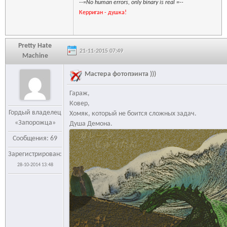
--=No human errors, only binary is real =--
Керриган - душка!
Pretty Hate
21-11-2015 07:49
Machine
Мастера фотопэинта )))
Гараж,
Ковер,
Гордый владелец
Хомяк, который не боится сложных задач.
«Запорожца»
Душа Демона.
Сообщения: 69
Зарегистрирован:
28-10-2014 13:48