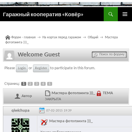
Поиск
Гаражный кооператив «Ковёр»
ПЕРЕЙТИ
ОСНОВ
К
МЕНЮ
СОДЕРЖИМОМУ
Форум - главная
→
На кортах перед гаражом
→
Общий
→
Мастера
фотопэинта )))_
Welcome Guest
Please
or
to participate in this forum.
Login
Register
Страниц:
1
2
3
4
5
Мастера фотопэинта )))_
ТЕМА
Автор
ЗАКРЫТА
qiwichupa
07-02-2015 19:39
Мастера фотопэинта )))_