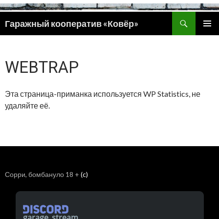
Поиск
Гаражный кооператив «Ковёр»
ПЕРЕЙТИ
ОСНОВ
К
МЕНЮ
СОДЕРЖИМОМУ
WEBTRAP
Эта страница-приманка используется WP Statistics, не
удаляйте её.
Сорри, бомбануло 18 +
(c)
garage_stream