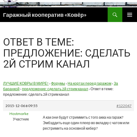
Поиск
Гаражный кооператив «Ковёр»
ПЕРЕЙТИ
ОСНОВ
К
МЕНЮ
СОДЕРЖИМОМУ
ОТВЕТ В ТЕМЕ:
ПРЕДЛОЖЕНИЕ: СДЕЛАТЬ
2Й СТРИМ КАНАЛ
ЛУЧШИЕ КОВРЫ В МИРЕ!
›
Форумы
›
На кортах перед гаражом
›
За
баранкой
›
предложение: сделать 2й стрим канал
›
Ответ в теме:
предложение: сделать 2й стрим канал
2015-12-06 в 09:55
#122047
Hostmorke
А как они будут стриммить с того акка на гараж?
Участник
Эмбэддить еще один плеер во вкладку с чатом или
рестримить на основной кибер?