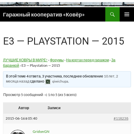
Поиск
Гаражный кооператив «Ковёр»
ПЕРЕЙТИ
ОСНОВ
К
МЕНЮ
СОДЕРЖИМОМУ
E3 — PLAYSTATION — 2015
ЛУЧШИЕ КОВРЫ В МИРЕ!
›
Форумы
›
На кортах перед гаражом
›
За
баранкой
›
E3 — Playstation — 2015
В этой теме 4 ответа, 3 участника, последнее обновление
10 лет, 2
месяца назад
сделано
qiwichupa
.
Просмотр 5 сообщений - с 1 по 5 (из 5 всего)
Автор
Записи
2015-06-16 в 05:40
#118238
GridonGN