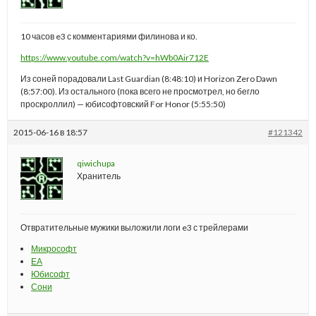
10 часов e3 с комментариями филинова и ко.
https://www.youtube.com/watch?v=hWb0Air712E
Из соней порадовали Last Guardian (8:48:10) и Horizon Zero Dawn
(8:57:00). Из остального (пока всего не просмотрел, но бегло
проскроллил) — юбисофтовский For Honor (5:55:50)
2015-06-16 в 18:57
#121342
qiwichupa
Хранитель
Отвратительные мужики выложили логи e3 с трейлерами
Микрософт
ЕА
Юбисофт
Сони