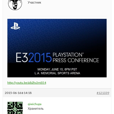
Участник
http://youtu.be/aibZtv2mEE4
2015-06-16 в 14:18
#121339
qiwichupa
Хранитель