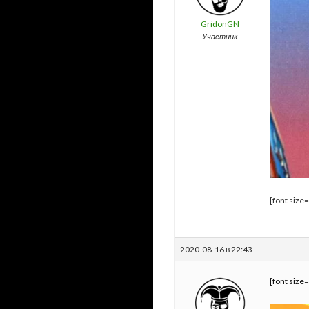
GridonGN
Участник
[font size
2020-08-16 в 22:43
[font size