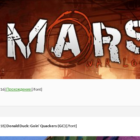
=16]
Прохождение
[/font]
=18]
Donald Duck: Goin’ Quackers (GC)
[/font]