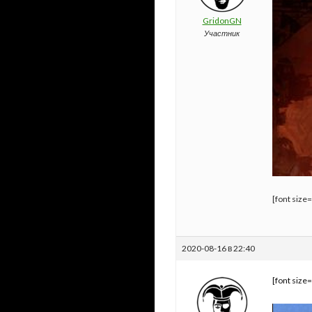
GridonGN
Участник
[font size
2020-08-16 в 22:40
[font size