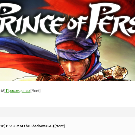
=16]
Прохождение
[/font]
=18]
PK: Out of the Shadows (GC)
[/font]