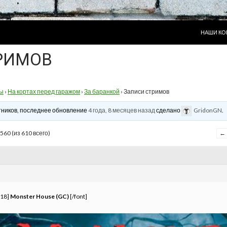
ПЕРЕЙТИ
НАШИ КО
РИМОВ
ы
›
На кортах перед гаражом
›
За баранкой
›
Записи стримов
астников, последнее обновление
4 года, 8 месяцев назад
сделано
GridonGN
.
560 (из 610 всего)
←
=18]
Monster House (GC)
[/font]