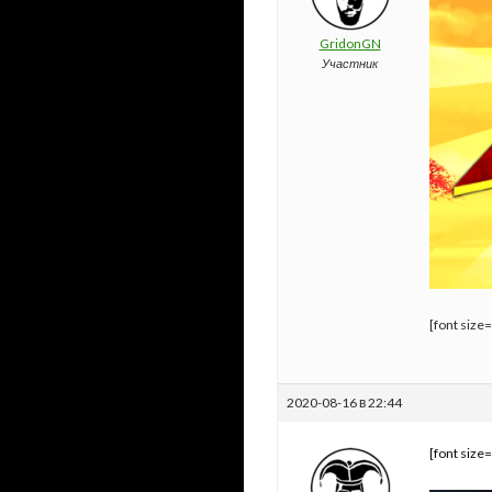
GridonGN
Участник
[font size
2020-08-16 в 22:44
[font size