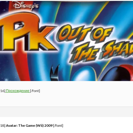
=16]
Прохождение
[/font]
=18]
Avatar: The Game (Wii) 2009
[/font]