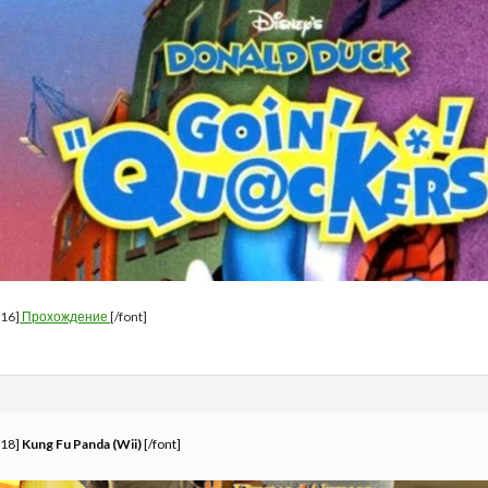
=16]
Прохождение
[/font]
=18]
Kung Fu Panda (Wii)
[/font]