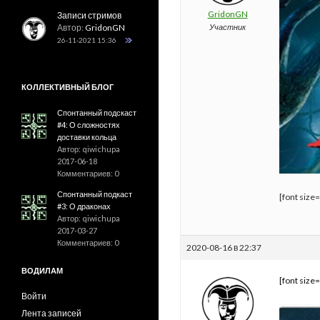
GridonGN
Записи стримов
Автор:
GridonGN
Участник
26-11-2021 15:36
КОЛЛЕКТИВНЫЙ БЛОГ
Спонтанный подскаст
#4: О сложностях
доставки кольца
Автор: qiwichupa
2017-06-18
Комментариев: 0
Спонтанный подкаст
[font size
#3: О драконах
Автор: qiwichupa
2017-03-27
Комментариев: 0
2020-08-16 в 22:37
ВОДИЛАМ
[font size
Войти
Лента записей