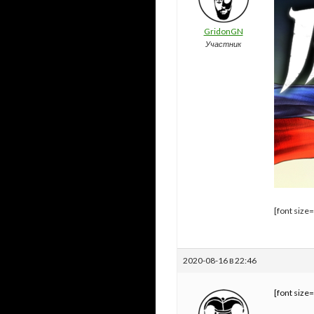
GridonGN
Участник
[font size
2020-08-16 в 22:46
[font size