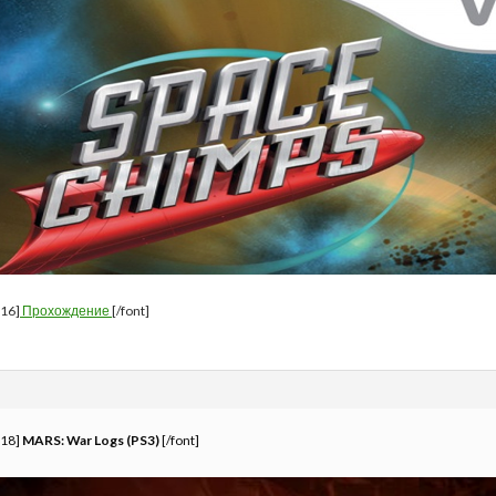
=16]
Прохождение
[/font]
=18]
MARS: War Logs (PS3)
[/font]