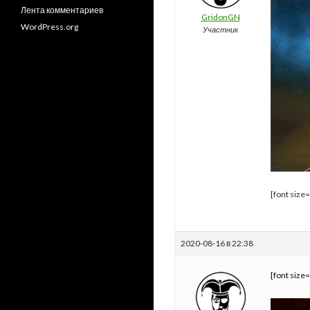
Лента комментариев
GridonGN
WordPress.org
Участник
[font size
2020-08-16 в 22:38
[font size