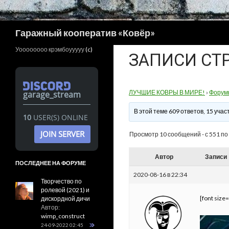
Поиск
Гаражный кооператив «Ковёр»
Уоооооооо крэмбоууууу
(c)
ЗАПИСИ СТ
ЛУЧШИЕ КОВРЫ В МИРЕ!
›
Форум
garage_stream
В этой теме 609 ответов, 15 уч
10
USER(S) ONLINE
JOIN SERVER
Просмотр 10 сообщений - с 551 по 
Автор
Записи
ПОСЛЕДНЕЕ НА ФОРУМЕ
2020-08-16 в 22:34
Творчество по
ролевой (2021) и
[font size
дискордной дичи
Автор:
wimp_construct
24-09-2022 02:45