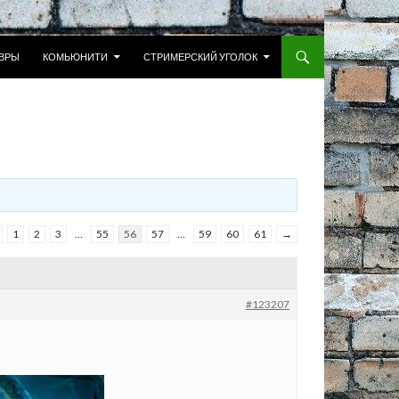
 К СОДЕРЖИМОМУ
ВРЫ
КОМЬЮНИТИ
СТРИМЕРСКИЙ УГОЛОК
1
2
3
…
55
56
57
…
59
60
61
→
#123207