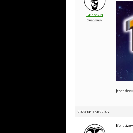
GridonGN
Участник
[font size
2020-08-16 в 22:48
[font size