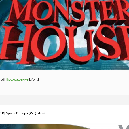
=16]
Прохождение
[/font]
=18]
Space Chimps (Wii)
[/font]