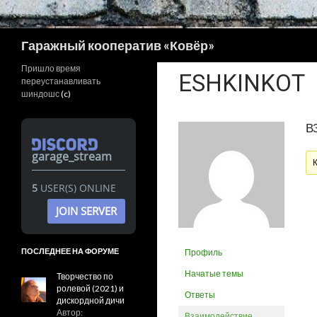
Поиск
Гаражный кооператив «Ковёр»
Пришло время
ESHKINKOT
переустанавливать
шиндошс
(c)
В
garage_stream
5
USER(S) ONLINE
JOIN SERVER
ПОСЛЕДНЕЕ НА ФОРУМЕ
Профиль
Начатые темы
Творчество по
ролевой (2021) и
Ответы
дискордной дичи
Автор:
Взаимодействие