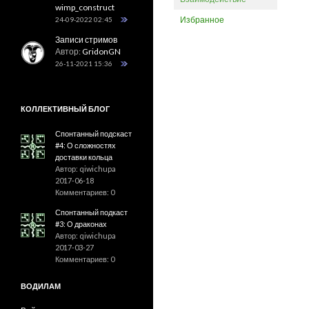
wimp_construct
Избранное
24-09-2022 02:45
Записи стримов
Автор:
GridonGN
26-11-2021 15:36
КОЛЛЕКТИВНЫЙ БЛОГ
Спонтанный подскаст
#4: О сложностях
доставки кольца
Автор: qiwichupa
2017-06-18
Комментариев: 0
Спонтанный подкаст
#3: О драконах
Автор: qiwichupa
2017-03-27
Комментариев: 0
ВОДИЛАМ