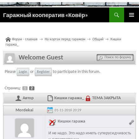
Поиск
Гаражный кооператив «Ковёр»
ПЕРЕЙТИ
ОСНОВ
К
МЕНЮ
СОДЕРЖИМОМУ
Форум - главная
→
На кортах перед гаражом
→
Общий
→
Кишки
гаража_
Welcome Guest
Please
or
to participate in this forum.
Login
Register
Страниц:
1
2
Автор
Кишки гаража_
ТЕМА ЗАКРЫТА
Mordekai
01-11-2016 20:29
Кишки гаража
И не надо. Это надо иметь суперусидчивость